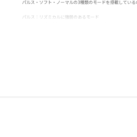
パルス・ソフト・ノーマルの3種類のモードを搭載している
パルス：リズミカルに強弱のあるモード
ソフト：歯茎が刺激に対してデリケートな方、初心者にオ
ノーマル：しっかりとケアをしたい方向けの一定の強さの
コンパクトかつ軽量なので、バッグに入れて職場や旅行先
さらに、防水仕様(IPX7)(*1)なので、お風呂場や洗面台
歯周ポケット用ノズル、歯列矯正用ノズル、舌用ノズルな
*1：一般財団法人 日本文化用品安全試験所調べ