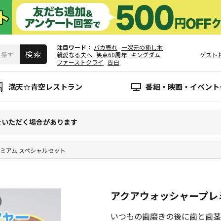
注目ワード
バカ売れ
一次元の挿し木
親愛なる夫へ
笑点60周年
キングダム
ゲスト
ファーストクライ
告白
満天☆青空レストラン
番組・映画・イベント
をいただく場合があります
ミアム スペシャルセット
アクアウォッシャープレ
いつもの歯磨きの後に歯と歯茎