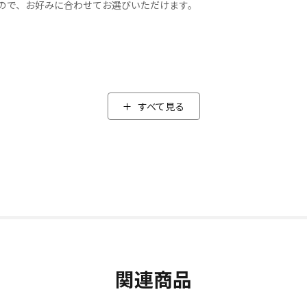
ので、お好みに合わせてお選びいただけます。
ススメのソフトなモード
標準モード
すべて見る
コンパクト＆軽量
など外出時の持ち運びも便利！
などの水場でも手軽に使用できます。
ど、付属のアタッチメントを用途に合わせてお使いいただけます。
閉じる
関連商品