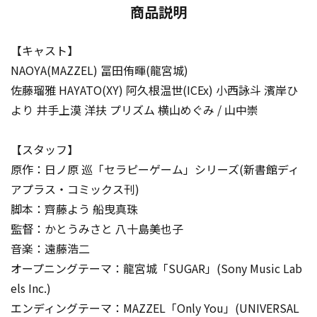
商品説明
【キャスト】
NAOYA(MAZZEL) 冨田侑暉(龍宮城)
佐藤瑠雅 HAYATO(XY) 阿久根温世(ICEx) 小西詠斗 濱岸ひ
より 井手上漠 洋扶 プリズム 横山めぐみ / 山中崇
【スタッフ】
原作：日ノ原 巡「セラピーゲーム」シリーズ(新書館ディ
アプラス・コミックス刊)
脚本：齊藤よう 船曳真珠
監督：かとうみさと 八十島美也子
音楽：遠藤浩二
オープニングテーマ：龍宮城「SUGAR」(Sony Music Lab
els Inc.)
エンディングテーマ：MAZZEL「Only You」(UNIVERSAL