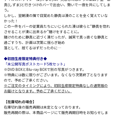
真(しずま)と行きつけのバーで出会い、勢いで一夜を共にしてしま
う。
しかし、翌朝湊の隣で目覚めた静真は湊のことを全く覚えていな
かった――！
この一件をバーの従業員たちにいじられた湊は彼らと“静真を惚れ
させることが湊に出来るか”賭けをすることに。
賭けのために静真に近づく湊だったが、誠実で真っ直ぐな静真と
過ごすうち、計画は次第に揺らぎ始め――
落として、捨てるはずだったのに…
◆初回生産限定特典付き◆
「未公開写真ポストカード5枚セット」
※DVD BOXとBlu-ray BOXで別の写真がつきます。
※特典には数に限りがございます。なくなり次第終了となります
ので、予めご了承ください。
※ご注文のタイミングにより、初回生産限定特典なしの通常版の
お届けとなります。予めご了承ください。
【在庫切れの場合】
在庫切れ後の販売再開は未定となっております。
販売再開の際は、本商品ページにて販売再開日時をお知らせしま