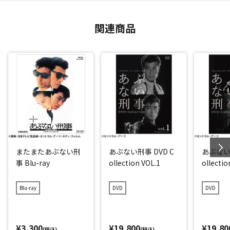
関連商品
またまたあぶない刑
あぶない刑事 DVD C
あぶない刑
事 Blu-ray
ollection VOL.1
ollecti
Blu-ray
DVD
DVD
¥3,300
¥19,800
¥19,80
(税込)
(税込)