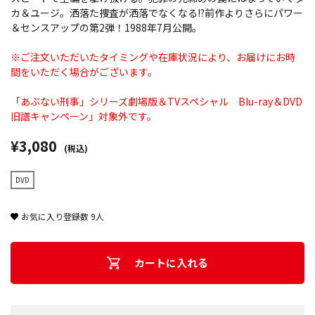
カ＆ユージ。洒落た捜査が洒落でなくなる!?前作よりさらにパワー
＆センスアップの第2弾！1988年7月公開。
※ご注文いただいたタイミングや在庫状況により、お届けにお時
間をいただく場合がございます。
「あぶない刑事」シリーズ劇場版＆TVスペシャル Blu-ray＆DVD
旧譜キャンペーン」対象外です。
¥3,080
(税込)
DVD
お気に入り登録数
9
人
カートに入れる