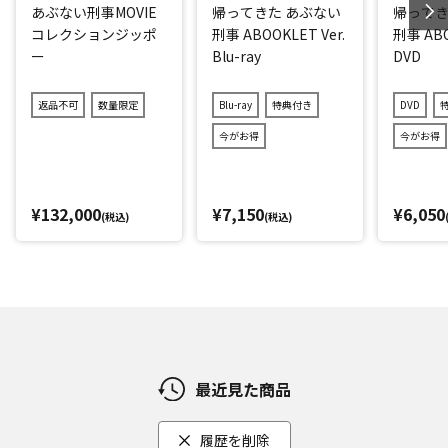
あぶない刑事MOVIE
帰ってきた あぶない
帰ってき
コレクションジッポ
刑事 ABOOKLET Ver.
刑事 ABO
ー
Blu-ray
DVD
返品不可
数量限定
Blu-ray
特典付き
DVD
今がお得
今がお得
¥132,000
¥7,150
¥6,050
(税込)
(税込)
最近見た商品
履歴を削除