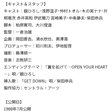
【キャスト＆スタッフ】
キャスト：舘ひろし･浅野温子･仲村トオル･木の実ナナ･片
桐竜次 赤井英和 伊武雅刀 宮崎美子･中条静夫･柴田恭兵
脚本：柏原寛司、大川俊道
監督：一倉治雄
企画：岡田晋吉、清水欣也、黒澤満
プロデューサー：初川則夫、伊地智啓
撮影：藤澤順一
音楽：志熊研三
エンディングテーマ：「翼を拡げて―OPEN YOUR HEART
―」唄／舘ひろし
挿入歌：「GET DOWN」唄／柴田恭兵
製作協力：セントラル・アーツ
【公開日】
1988年7月公開