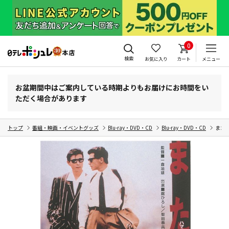
0
検索
お気に入り
カート
メニュー
お盆期間中はご案内している時期よりもお届けにお時間をい
ただく場合があります
トップ
番組・映画・イベントグッズ
Blu-ray・DVD・CD
Blu-ray・DVD・CD
またま