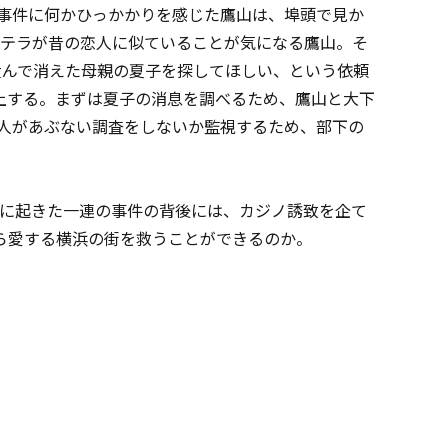
事件に何かひっかかりを感じた鷹山は、埠頭で見か
ステラが昔の恋人に似ていることが気になる鷹山。そ
産んで消えた母親の夏子を探してほしい、という依頼
上する。まずは夏子の消息を調べるため、鷹山と大下
2人があぶない調査をしないか監視するため、部下の
時に起きた一連の事件の背後には、カジノ誘致を企て
から愛する横浜の街を救うことができるのか。