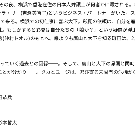
 その夜、横浜で香港在住の日本人弁護士が何者かに殺される。
テラ・リー(吉瀬美智子)というビジネス・パートナーがいた。
やって来る。横浜での初仕事に喜ぶ大下。彩夏の依頼は、自分を
性。もしかすると彩夏は自分たちの「娘か？」という疑惑が浮
(仲村トオル)のもとへ。誰よりも鷹山と大下を知る町田は、
がっていく過去との因縁──。そして、鷹山と大下の帰国と同
ることが分かり……。タカとユージは、忍び寄る未曾有の危機
恭兵
杉本哲太