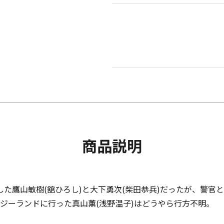
商品説明
た鷹山敏樹(舘ひろし)と大下勇次(柴田恭兵)だったが、警官
ジーランドに行った真山薫(浅野温子)はどうやら行方不明。