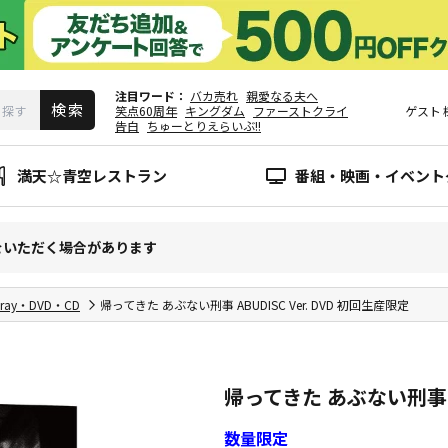
注目ワード
バカ売れ
親愛なる夫へ
笑点60周年
キングダム
ファーストクライ
ゲスト
告白
ちゅーとりえらいぶ!!
満天☆青空レストラン
番組・映画・イベント
をいただく場合があります
-ray・DVD・CD
帰ってきた あぶない刑事 ABUDISC Ver. DVD 初回生産限定
帰ってきた あぶない刑事 AB
数量限定