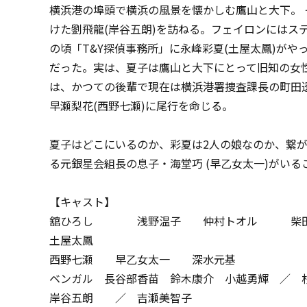
横浜港の埠頭で横浜の風景を懐かしむ鷹山と大下。
けた劉飛龍(岸谷五朗)を訪ねる。フェイロンにはス
の頃「T&Y探偵事務所」に永峰彩夏(土屋太鳳)が
だった。実は、夏子は鷹山と大下にとって旧知の女
は、かつての後輩で現在は横浜港署捜査課長の町田透
早瀬梨花(西野七瀬)に尾行を命じる。
夏子はどこにいるのか、彩夏は2人の娘なのか、繋
る元銀星会組長の息子・海堂巧 (早乙女太一)がい
【キャスト】
舘ひろし 浅野温子 仲村トオル 柴田
土屋太鳳
西野七瀬 早乙女太一 深水元基
ベンガル 長谷部香苗 鈴木康介 小越勇輝 ／ 
岸谷五朗 ／ 吉瀬美智子