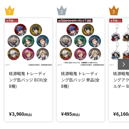
桃源暗鬼 トレーディ
桃源暗鬼 トレーディ
桃源暗鬼
ング缶バッジ BOX(全
ング缶バッジ 単品(全
ングア
8種)
8種)
ルダー B
¥3,960
¥495
¥6,160
(税込)
(税込)