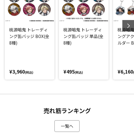
桃源暗鬼 トレーディ
桃源暗鬼 トレーディ
桃源暗鬼
ング缶バッジ BOX(全
ング缶バッジ 単品(全
ングア
8種)
8種)
ルダー B
¥3,960
¥495
¥6,160
(税込)
(税込)
売れ筋ランキング
一覧へ