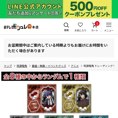
0
検索
お気に入り
カート
メニュー
お盆期間中はご案内している時期よりもお届けにお時間をい
ただく場合があります
トップ
桃源暗鬼
番組・映画・イベントグッズ
アニメ
桃源暗鬼 トレーディング Stan