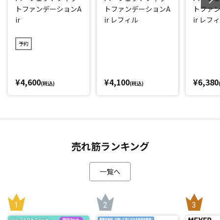
トファンデーションA
トファンデーションA
トファン
リです！
ir
ir レフィル
ir レフ
水に浸かった後に、「SPF」を保持できるかを示す「UV耐水
性」も最大の☆☆を取得しました。
予約
汗や皮脂などでも落ちにくいウオータープルーフタイプ(化粧
持ち効果)ながら、お手持ちの洗顔料でするんと落とせるの
で、お手入れが簡単なのもうれしいポイントです。
¥4,600
¥4,100
¥6,380
(税込)
(税込)
様々な肌トーンに合うカラー＆肌悩みもカバー
ファンデーションのカラーは1色だけ。この１色で様々なお肌
の色に合うように開発されているので、自分の肌に合わせて
色選びをする必要がありません。
売れ筋ランキング
その秘密は配合された「8色の偏光パウダー」。肌色をコント
ロールし、悩みを自然にカバー。お肌に透明感や輝きを与え
一覧へ
キレイに見せてくれます。(※メーキャップ効果による)
エアリーでサラサラな使い心地、さらに透明感のある上品な
ツヤ肌を目指しました。