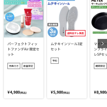
美容成分追加
花粉やPM2.5などでゆらぎやすいお肌もガード(*4)。さらに、
3種類のコラーゲンと４種類のヒアルロン酸、ナノビタミンカ
プセルなど(*5)、お肌にうれしい成分をぜいたくに配合。
パラベンやアルコール、鉱物油、合成香料、タール色素も不
送料日テレ負担
使用です。
パーフェクトフィッ
ムテキインソール3足
マイヤー
◆さらにスペシャルな限定セット！
トファンデAir 限定セ
セット
ンフライ
ット
レSPセ
・メルティローズスパリップ
予約
SPF23 PA++で紫外線をカット。紫外線から乾燥した唇を守
特典付き
数量限定
期間限定
り、うるおいを与えながら、やさしいほんのりピンクに発色
するUVカットリップです。
・マイルドピーリングゲルCL ダマスクローズの香り
肌の上でくるくるとマッサージするだけで、がんこな古い角
¥4,980
¥5,980
¥8,980
(税込)
(税込)
質や毛穴の汚れをやさしく落とし、乾燥による小ジワも目立
たなくする(*6)ピーリングゲルです。