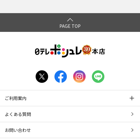
*3：2016年5月～2026年3月(メーカー調べ)
*4：化粧膜による物理的効果
PAGE TOP
*5：
3種類のコラーゲン：
[配合成分]加水分解コラーゲン、サクシノイルアテロコラー
ゲン、水溶性コラーゲンクロスポリマー／[配合目的]皮膚コン
ディショニング剤(ハリ・弾力)
4種類のヒアルロン酸：
[配合成分]ヒアルロン酸アスコルビルプロピル、加水分解
ヒアルロン酸アスコルビルプロピル／[配合目的]皮膚コンディ
ショニング剤(潤い・ツヤ)
ご利用案内
[配合成分]アセチルヒアルロン酸Na、ヒアルロン酸Na／[配
合目的]皮膚コンディショニング剤(潤い)
よくある質問
ナノビタミンカプセル：
お問い合わせ
[配合成分]テトラヘキシルデカン酸アスコルビル／[配合目
的]皮膚コンディショニング剤(ハリ・ツヤ)