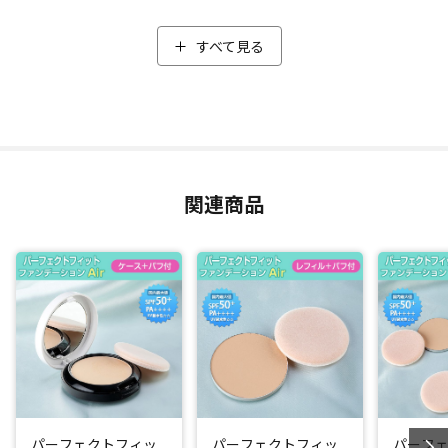
ルインワンなので、洗顔後に化粧水でお肌を整えたあとは、
コレ１つでベースメイクが完成！
すべて見る
簡単、時短でパパっとベースメイクができちゃうので、普段
使いはもちろん、忙しい朝やちょっと買い物のご近所メイク
にもオススメです。汗や皮脂に強いため、テカらずサラサラ
の仕上がりを長時間キープ。塗りたての美しさが続きます。
汗、皮脂を吸着するパウダーを新たに追加
関連商品
汗や皮脂に強い秘密は、「多孔質パウダー」と、今回新たに
追加した、中が空洞になっている「エアリーライトパウダ
ー」。
「多孔質パウダー」が汗や余分な皮脂を吸着しテカリと化粧
崩れを抑え、新たに追加した「エアリーライトパウダー」が
汗・皮脂をさらに吸着してくれるので、サラサラ感がより持
続するようになりました！パウダーにははっ水処理を施して
いるから、汗をかいても崩れにくくなっています。
パーフェクトフィッ
パーフェクトフィッ
パーフ
国内最大値のSPF50+ PA++++はキープ。紫外線対策もバッチ