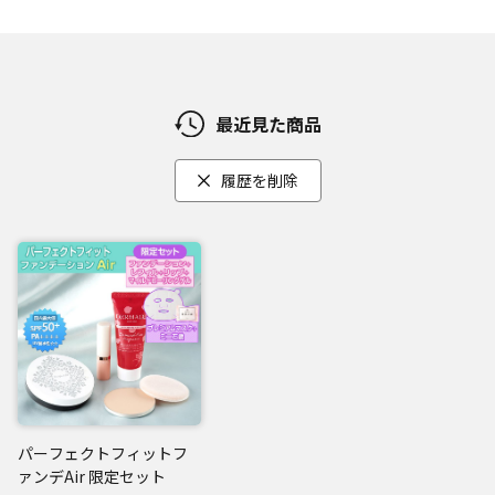
ぬれた肌にも使えるので、お風呂でも使用可能。気分がリラ
ックスする、華やかなダマスクローズの香りです。
・珠肌プレミアムマスク
独特の密着感を叶えるため、バイオセルロースを採用したこ
最近見た商品
だわりのマスクがピタッとお肌に密着！さらに、今話題のLO
X活性卵殻膜(*7)と加水分解卵殻膜(*8)を配合。角質層のすみ
履歴を削除
ずみまでうるおいを届けます。
※タマゴ由来の成分が含まれておりますので、卵アレルギー
の方はご使用をお控えください。
・珠肌石鹸(ミニ)
黒ずみを含む古い角質を優しく洗い流し、やわらかくツヤの
ある明るい透明感のある肌へ。
こだわりの成分を配合。洗うだけではなく、古い角質をケア
しながらやさしく洗い流します。マイルドなフローラル系の
香りです。
パーフェクトフィットフ
※タマゴ由来の成分が含まれておりますので、卵アレルギー
ァンデAir 限定セット
の方はご使用をお控えください。