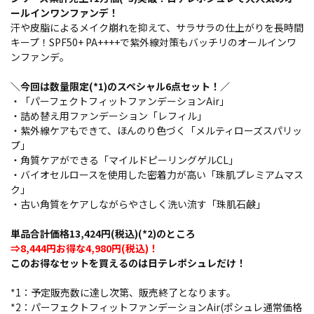
ールインワンファンデ！
汗や皮脂によるメイク崩れを抑えて、サラサラの仕上がりを長時間
キープ！SPF50+ PA++++で紫外線対策もバッチリのオールインワ
ンファンデ。
＼今回は数量限定(*1)のスペシャル6点セット！／
・「パーフェクトフィットファンデーションAir」
・詰め替え用ファンデーション「レフィル」
・紫外線ケアもできて、ほんのり色づく「メルティローズスパリッ
プ」
・角質ケアができる「マイルドピーリングゲルCL」
・バイオセルロースを使用した密着力が高い「珠肌プレミアムマス
ク」
・古い角質をケアしながらやさしく洗い流す「珠肌石鹸」
単品合計価格13,424円(税込)(*2)のところ
⇒8,444円お得な4,980円(税込)！
このお得なセットを買えるのは日テレポシュレだけ！
*1：予定販売数に達し次第、販売終了となります。
*2：パーフェクトフィットファンデーションAir(ポシュレ通常価格