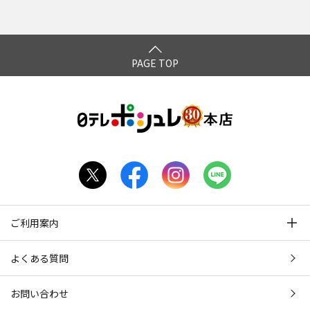
*1: ダニ除去 / 広州市微生物研究所調べ [検査方法] 生きたダニ
(1,000匹)を織布(100平方センチメートル)に散布して約0.54秒
PAGE TOP
（約37cm/s）の速度で製品を1往復させて、ダニ残数を測
定。
※全てのダニに有用ではありません。[ 報告書 ] NO.JD202400
493E
*2：UV除菌 / 広州市微生物研究所調べ [ 検査方法 ] 菌液を含
む床材を100平方センチメートルの範囲の中央に置き約0.54秒
（約37cm/s）の速度で製品を1往復させて大腸菌と黄色ブド
ウ球菌との生菌数を測定。
※すべての菌に有用ではありません。[ 報告書 ] NO.JD202400
ご利用案内
494E
よくある質問
閉じる
お問い合わせ