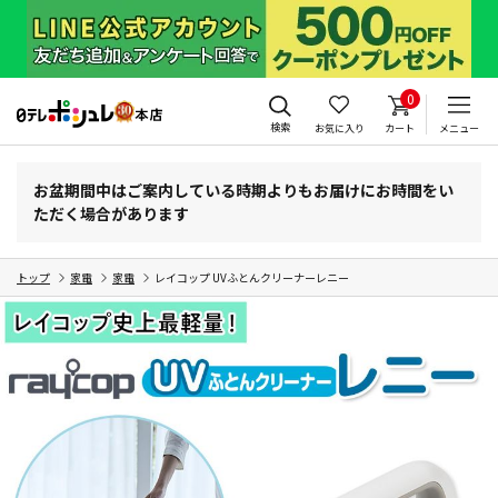
0
検索
お気に入り
カート
メニュー
お盆期間中はご案内している時期よりもお届けにお時間をい
ただく場合があります
トップ
家電
家電
レイコップ UVふとんクリーナーレニー