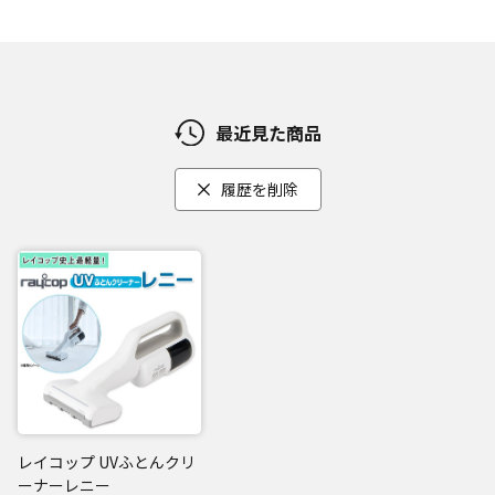
[2]パワフルな吸引力！
高品質なBLDCモーターを採用し、80,000RPMの高速回転と1
2,000Paの吸引力で、高効率かつパワフルな性能を実現。
最近見た商品
[3] 99.9％の除菌！(*2)
医療現場で除菌に使われている「LED UVライト」を搭載。
履歴を削除
「LED UVライト」から紫外線を照射することにより99.9％の
除菌(*2)が可能に。
「高性能HEPAフィルター」で排気もキレイ
「高性能HEPAフィルター」を搭載しているので、花粉やPM2.
5など超微細な粒子も99.9％キャッチ！
清潔でキレイな排気だから、お子さまやペットがいるご家庭
でもご使用いただけます。
また、お手入れも簡単！
レイコップ UVふとんクリ
ワンタッチで開くダストボックスと使い捨てフィルターを採
ーナーレニー
用で、手を汚さずにゴミ捨てができます。