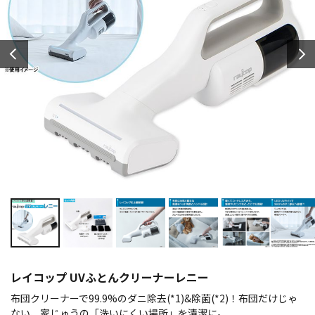
レイコップ UVふとんクリーナーレニー
布団クリーナーで99.9%のダニ除去(*1)&除菌(*2)！布団だけじゃ
ない、家じゅうの「洗いにくい場所」を清潔に。