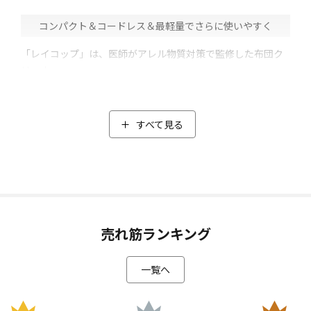
コンパクト＆コードレス＆最軽量でさらに使いやすく
「レイコップ」は、医師がアレル物質対策で監修した布団ク
リーナー。
「毎分約79,200回の叩き」と「パワフルな吸引」で、布団や
マットレスなどに潜むダニやダニの死骸、フンなどを叩きだ
して吸引。さらに「LED UV」の照射によって、99.9%の除菌
すべて見る
(*2)が可能に。
そこで今回、レイコップ史上最軽量となる「レイコップ UVふ
とんクリーナーレニー」が登場！
コードレスでコンパクト、さらに軽量になってより使いやす
くなりました。
布団に自然と重なる最適なヘッド角度とハンドル設計で、滑
売れ筋ランキング
るような使用感を実現。
さらに軽量設計で手首の負担を減らし、スムーズなかけ心地
一覧へ
を追求しました。
布団などのフラットな面はもちろん、今まで掃除しにくかっ
たソファの背もたれや、洗濯しにくい枕まで、家中ラクラク