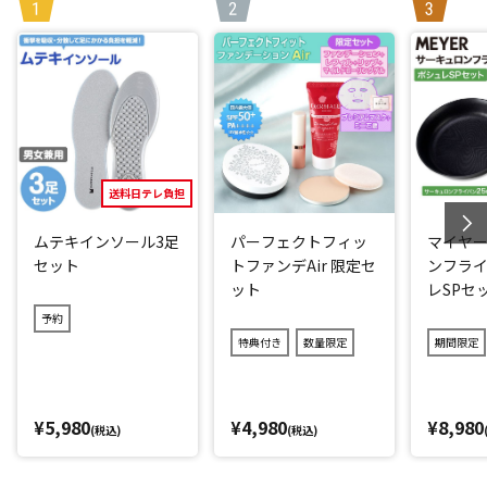
お掃除。
軽くてコードレスだから、布団やベッドがある寝室や、ソフ
ァのあるリビングなど、どこでも活躍します。
強力な吸引力と叩きブラシに加え、LED UVライトで99.
9％のダニ除去(*1)と除菌(*2)を実現！
実は布団を天日干ししてパンパン叩くだけでは、ダニの撃退
送料日テレ負担
はできていません。
ムテキインソール3足
パーフェクトフィッ
マイヤー
ダニは暗い場所に入り込む習性があり、中に潜り込んでしま
セット
トファンデAir 限定セ
ンフライ
うため、表面をパンパン叩いただけでは効果は限定的です。
ット
レSPセ
そこで「レイコップ UVふとんクリーナーレニー」は、次の3
予約
つのポイントでダニなどを撃退しています。
特典付き
数量限定
期間限定
[1] ダニのフンや死骸を繊維の奥から叩き出す！
毎分約79,200回高速で叩く「フィンパンチブラシ」と、細か
¥5,980
¥4,980
¥8,980
なゴミをかき出す「ファブリックブラシ」の組み合わせによ
(税込)
(税込)
り、ダニのフンや死骸を含むハウスダストを繊維の奥から叩
き出します。