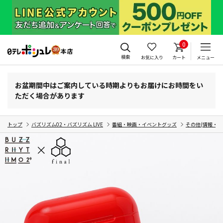
0
検索
お気に入り
カート
メニュー
お盆期間中はご案内している時期よりもお届けにお時間をい
ただく場合があります
トップ
バズリズム02・バズリズム LIVE
番組・映画・イベントグッズ
その他(情報・