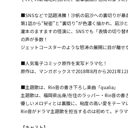
■SNSなどで話題沸騰！沙帆の凪沙への裏切りが暴
第1話から“秘密”と“裏切り”が色濃く描かれ、凪沙
瀧本のますますの怪演に、SNSでも「表情の切り
の声が多数！
ジェットコースターのような怒涛の展開に目が離せ
■人気電子コミック原作を実写ドラマ化！
原作は、マンガボックスで2018年8月から2021年
■主題歌は、Rin音の書き下ろし楽曲「qualia」
主題歌は、福岡県出身/在住のラッパー・Rin音の書き下
優しいメロディとは裏腹に、粘度の高い愛をテーマ
Rin音がドラマ主題歌を担当するのは初めて。ドラ
【キャスト】