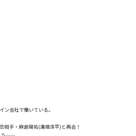
ザイン会社で働いている。
恋相手・麻倉陽佑(溝端淳平)と再会！
まう……。