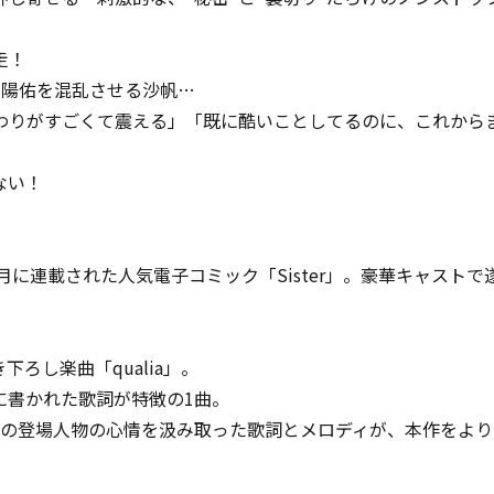
走！
と陽佑を混乱させる沙帆…
替わりがすごくて震える」「既に酷いことしてるのに、これから
ない！
12月に連載された人気電子コミック「Sister」。豪華キャスト
ろし楽曲「qualia」。
に書かれた歌詞が特徴の1曲。
マの登場人物の心情を汲み取った歌詞とメロディが、本作をよ