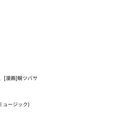
ん、[漫画]蜆ツバサ
 ミュージック)