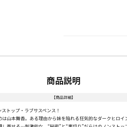
商品説明
【商品詳細】
ンストップ・ラブサスペンス！
のは山本舞香。ある理由から妹を陥れる狂気的なダークヒロイ
し寄せる…刺激的な、“秘密”と“裏切り”だらけのノンストッ