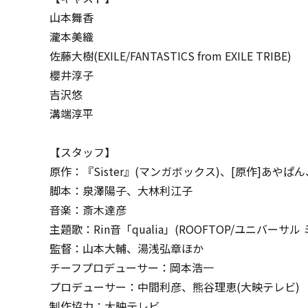
山本舞香
瀧本美織
佐藤大樹(EXILE/FANTASTICS from EXILE TRIBE)
櫻井淳子
吉沢悠
溝端淳平
【スタッフ】
原作：『Sister』(マンガボックス)、[原作]あやぱ
脚本：泉澤陽子、大林利江子
音楽：斎木達彦
主題歌：Rin音「qualia」(ROOFTOP/ユニバーサル
監督：山本大輔、湯浅弘章ほか
チーフプロデューサー：岡本浩一
プロデューサー：中間利彦、熊谷理恵(大映テレビ)
制作協力：大映テレビ