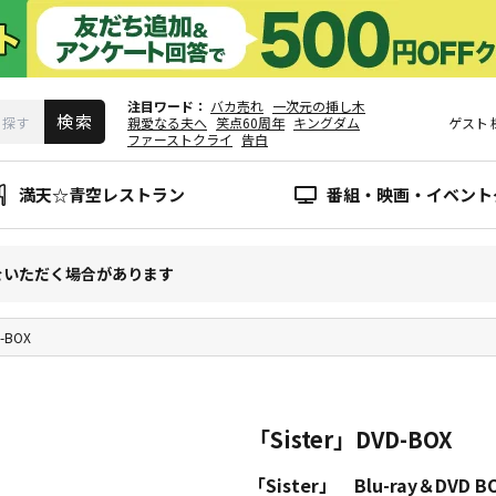
注目ワード
バカ売れ
一次元の挿し木
親愛なる夫へ
笑点60周年
キングダム
ゲスト
ファーストクライ
告白
満天☆青空レストラン
番組・映画・イベント
をいただく場合があります
D-BOX
「Sister」DVD-BOX
「Sister」 Blu-ray＆DVD