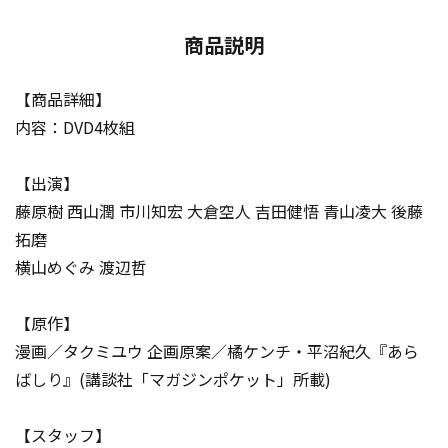
商品説明
【商品詳細】
内容：DVD4枚組
【出演】
藤原樹 西山潤 市川知宏 大倉空人 吉田健悟 青山凌大 後藤
拓磨
横山めぐみ 渡辺哲
【原作】
漫画／タクミユウ 企画原案／橘ケンチ・平沼紀久『あら
ばしり』(講談社「マガジンポケット」所載)
【スタッフ】