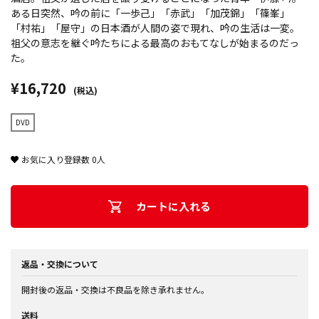
ある日突然、吟の前に「一歩己」「赤武」「加茂錦」「篠峯」
「村祐」「屋守」の日本酒が人間の姿で現れ、吟の生活は一変。
祖父の意志を継ぐ吟たちによる最高のおもてなしが始まるのだっ
た。
¥16,720
(税込)
DVD
お気に入り登録数
0
人
カートに入れる
返品・交換について
開封後の返品・交換は不良品を除き承れません。
送料