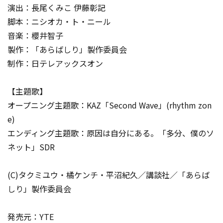
演出：長尾くみこ 伊藤彰記
脚本：ニシオカ・ト・ニール
音楽：櫻井智子
製作：「あらばしり」製作委員会
制作：日テレアックスオン
【主題歌】
オープニング主題歌：KAZ「Second Wave」(rhythm zon
e)
エンディング主題歌：原因は自分にある。「多分、僕のソ
ネット」SDR
(C)タクミユウ・橘ケンチ・平沼紀久／講談社／「あらば
しり」製作委員会
発売元：YTE