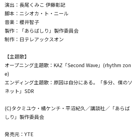
演出：長尾くみこ 伊藤彰記
脚本：ニシオカ・ト・ニール
音楽：櫻井智子
製作：「あらばしり」製作委員会
制作：日テレアックスオン
【主題歌】
オープニング主題歌：KAZ「Second Wave」(rhythm zon
e)
エンディング主題歌：原因は自分にある。「多分、僕のソ
ネット」SDR
(C)タクミユウ・橘ケンチ・平沼紀久／講談社／「あらば
しり」製作委員会
発売元：YTE