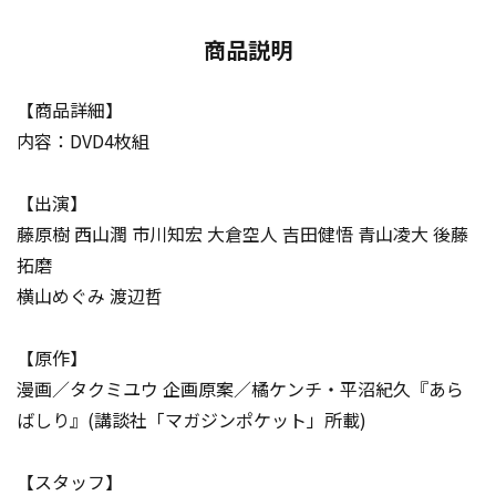
商品説明
【商品詳細】
内容：DVD4枚組
【出演】
藤原樹 西山潤 市川知宏 大倉空人 吉田健悟 青山凌大 後藤
拓磨
横山めぐみ 渡辺哲
【原作】
漫画／タクミユウ 企画原案／橘ケンチ・平沼紀久『あら
ばしり』(講談社「マガジンポケット」所載)
【スタッフ】