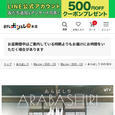
0
検索
お気に入り
カート
メニュー
お盆期間中はご案内している時期よりもお届けにお時間をい
ただく場合があります
トップ
あらばしり
Blu-ray・DVD・CD
Blu-ray・DVD・CD
あらばしり DVD BOX