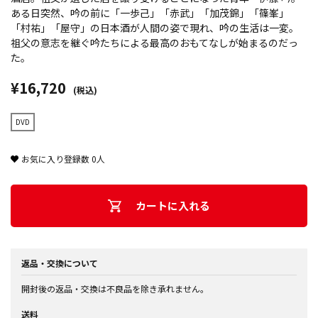
ある日突然、吟の前に「一歩己」「赤武」「加茂錦」「篠峯」
「村祐」「屋守」の日本酒が人間の姿で現れ、吟の生活は一変。
祖父の意志を継ぐ吟たちによる最高のおもてなしが始まるのだっ
た。
¥16,720
(税込)
DVD
お気に入り登録数
0
人
カートに入れる
返品・交換について
開封後の返品・交換は不良品を除き承れません。
送料