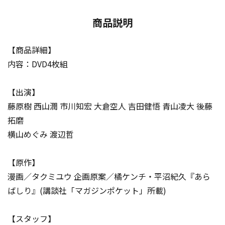
商品説明
【商品詳細】
内容：DVD4枚組
【出演】
藤原樹 西山潤 市川知宏 大倉空人 吉田健悟 青山凌大 後藤
拓磨
横山めぐみ 渡辺哲
【原作】
漫画／タクミユウ 企画原案／橘ケンチ・平沼紀久『あら
ばしり』(講談社「マガジンポケット」所載)
【スタッフ】