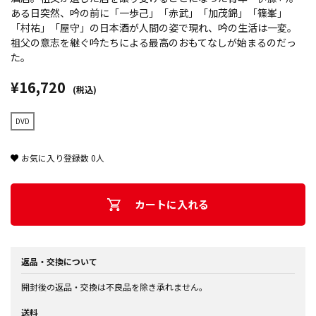
ある日突然、吟の前に「一歩己」「赤武」「加茂錦」「篠峯」
「村祐」「屋守」の日本酒が人間の姿で現れ、吟の生活は一変。
祖父の意志を継ぐ吟たちによる最高のおもてなしが始まるのだっ
た。
¥16,720
(税込)
DVD
お気に入り登録数
0
人
カートに入れる
返品・交換について
開封後の返品・交換は不良品を除き承れません。
送料