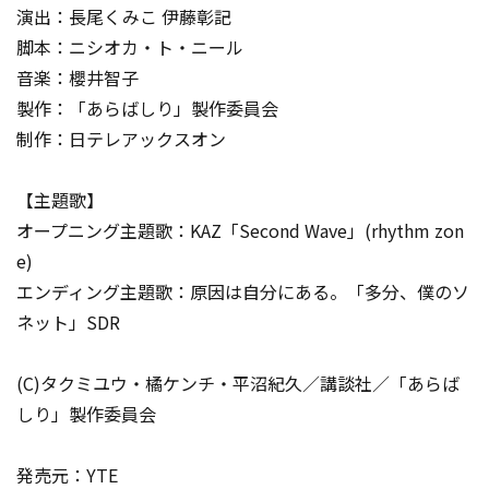
演出：長尾くみこ 伊藤彰記
脚本：ニシオカ・ト・ニール
音楽：櫻井智子
製作：「あらばしり」製作委員会
制作：日テレアックスオン
【主題歌】
オープニング主題歌：KAZ「Second Wave」(rhythm zon
e)
エンディング主題歌：原因は自分にある。「多分、僕のソ
ネット」SDR
(C)タクミユウ・橘ケンチ・平沼紀久／講談社／「あらば
しり」製作委員会
発売元：YTE