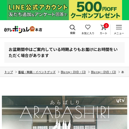
0
検索
お気に入り
カート
メニュー
お盆期間中はご案内している時期よりもお届けにお時間をい
ただく場合があります
トップ
番組・映画・イベントグッズ
Blu-ray・DVD・CD
Blu-ray・DVD・CD
あらば