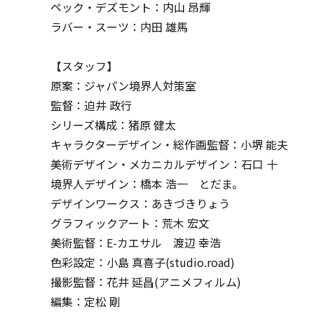
ペック・デズモント：内山 昂輝
ラバー・スーツ：内田 雄馬
【スタッフ】
原案：ジャパン境界人対策室
監督：迫井 政行
シリーズ構成：猪原 健太
キャラクターデザイン・総作画監督：小堺 能夫
美術デザイン・メカニカルデザイン：石口 十
境界人デザイン：橋本 浩一 とだま。
デザインワークス：あきづきりょう
グラフィックアート：荒木 宏文
美術監督：E-カエサル 渡辺 幸浩
色彩設定：小島 真喜子(studio.road)
撮影監督：花井 延昌(アニメフィルム)
編集：定松 剛