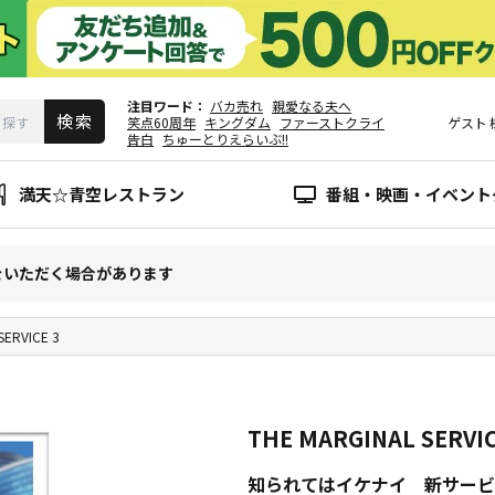
注目ワード
バカ売れ
親愛なる夫へ
笑点60周年
キングダム
ファーストクライ
ゲスト
告白
ちゅーとりえらいぶ!!
満天☆青空レストラン
番組・映画・イベント
をいただく場合があります
SERVICE 3
THE MARGINAL SERVIC
知られてはイケナイ 新サービ