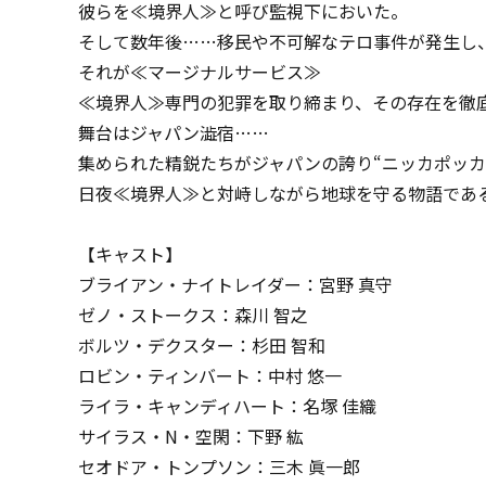
彼らを≪境界人≫と呼び監視下においた。
そして数年後……移民や不可解なテロ事件が発生し
それが≪マージナルサービス≫
≪境界人≫専門の犯罪を取り締まり、その存在を徹
舞台はジャパン澁宿……
集められた精鋭たちがジャパンの誇り“ニッカポッカ
日夜≪境界人≫と対峙しながら地球を守る物語であ
【キャスト】
ブライアン・ナイトレイダー：宮野 真守
ゼノ・ストークス：森川 智之
ボルツ・デクスター：杉田 智和
ロビン・ティンバート：中村 悠一
ライラ・キャンディハート：名塚 佳織
サイラス・N・空閑：下野 紘
セオドア・トンプソン：三木 眞一郎