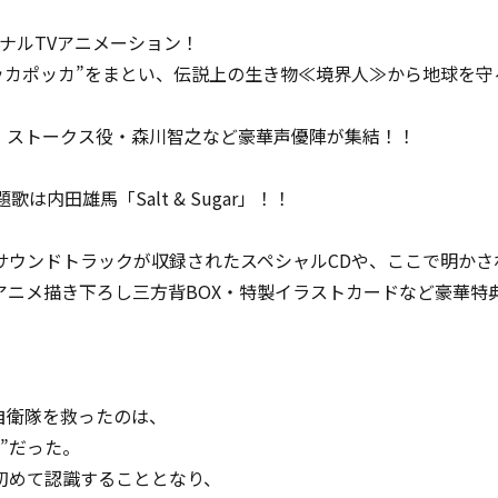
リジナルTVアニメーション！
カポッカ”をまとい、伝説上の生き物≪境界人≫から地球を守
・ストークス役・森川智之など豪華声優陣が集結！！
題歌は内田雄馬「Salt & Sugar」！！
サウンドトラックが収録されたスペシャルCDや、ここで明かさ
アニメ描き下ろし三方背BOX・特製イラストカードなど豪華特
自衛隊を救ったのは、
”だった。
初めて認識することとなり、