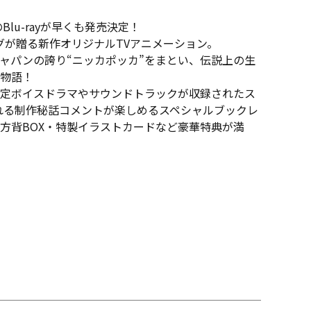
E」のBlu-rayが早くも発売決定！
zのタッグが贈る新作オリジナルTVアニメーション。
ャパンの誇り“ニッカポッカ”をまとい、伝説上の生
物語！
定ボイスドラマやサウンドトラックが収録されたス
れる制作秘話コメントが楽しめるスペシャルブックレ
方背BOX・特製イラストカードなど豪華特典が満