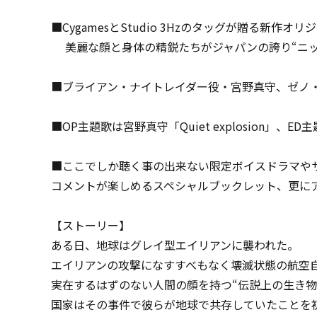
■CygamesとStudio 3Hzのタッグが贈る新作オ
美麗な顔と身体の精鋭たちがジャパンの誇り“ニッ
■ブライアン・ナイトレイダー役・宮野真守、ゼノ
■OP主題歌は宮野真守「Quiet explosion」、ED主
■ここでしか聴く事の出来ない限定ボイスドラマや
コメントが楽しめるスペシャルブックレット、更に
【ストーリー】
ある日、地球はグレイ型エイリアンに襲われた。
エイリアンの攻撃になすすべもなく壊滅状態の航空
実在するはずのない人間の顔を持つ“伝説上の生き物
国家はその事件で彼らが地球で共存していたことを