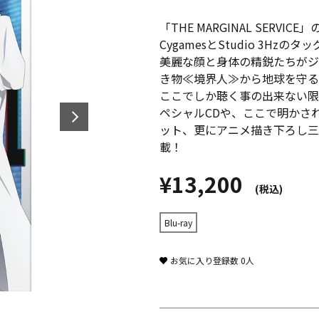
「THE MARGINAL SERVIC
CygamesとStudio 3H
美麗な顔と身体の精鋭たちがジ
き物≪境界人≫から地球を守る
ここでしか聴く事の出来ない限
ペシャルCDや、ここで明かさ
ット、更にアニメ描き下ろし三
載！
¥13,200
(税込)
Blu-ray
お気に入り登録数
0
人