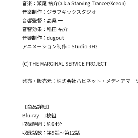
音楽：瀬尾 祐介(a.k.a Starving Trancer/Xceon)
音楽制作：ジラフキックスタジオ
音響監督：高桑 一
音響効果：稲田 祐介
音響制作：dugout
アニメーション制作：Studio 3Hz
(C)THE MARGINAL SERVICE PROJECT
発売・販売元：株式会社ハピネット・メディアマー
【商品詳細】
Blu-ray 1枚組
収録時間：約94分
収録話数：第9話～第12話