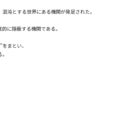
、混沌とする世界にある機関が発足された。
底的に隠蔽する機関である。
”をまとい、
る。