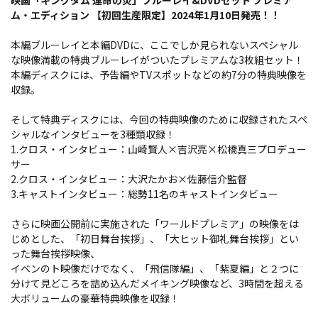
映画「キングダム 運命の炎」ブルーレイ&DVDセット プレミア
ム・エディション 【初回生産限定】2024年1月10日発売！！
本編ブルーレイと本編DVDに、ここでしか見られないスペシャル
な映像満載の特典ブルーレイがついたプレミアムな3枚組セット！
本編ディスクには、予告編やTVスポットなどの約7分の特典映像を
収録。
そして特典ディスクには、今回の特典映像のために収録されたスペ
シャルなインタビューを3種類収録！
1.クロス・インタビュー：山崎賢人×吉沢亮×松橋真三プロデュー
サー
2.クロス・インタビュー：大沢たかお×佐藤信介監督
3.キャストインタビュー：総勢11名のキャストインタビュー
さらに映画公開前に実施された「ワールドプレミア」の映像をは
じめとした、「初日舞台挨拶」、「大ヒット御礼舞台挨拶」とい
った舞台挨拶映像、
イベンのト映像だけでなく、「飛信隊編」、「紫夏編」と２つに
分けて見どころを詰め込んだメイキング映像など、3時間を超える
大ボリュームの豪華特典映像を収録！