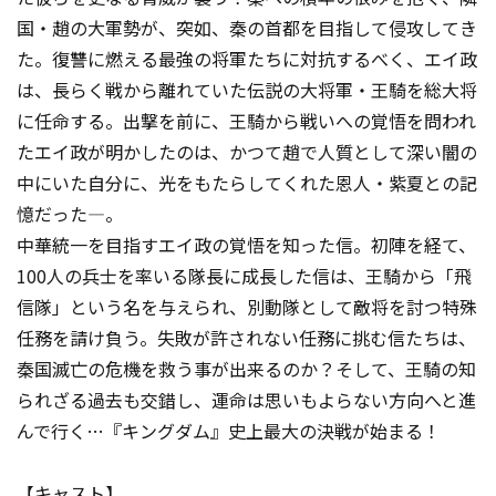
国・趙の大軍勢が、突如、秦の首都を目指して侵攻してき
た。復讐に燃える最強の将軍たちに対抗するべく、エイ政
は、長らく戦から離れていた伝説の大将軍・王騎を総大将
に任命する。出撃を前に、王騎から戦いへの覚悟を問われ
たエイ政が明かしたのは、かつて趙で人質として深い闇の
中にいた自分に、光をもたらしてくれた恩人・紫夏との記
憶だった―。
中華統一を目指すエイ政の覚悟を知った信。初陣を経て、
100人の兵士を率いる隊長に成長した信は、王騎から「飛
信隊」という名を与えられ、別動隊として敵将を討つ特殊
任務を請け負う。失敗が許されない任務に挑む信たちは、
秦国滅亡の危機を救う事が出来るのか？そして、王騎の知
られざる過去も交錯し、運命は思いもよらない方向へと進
んで行く…『キングダム』史上最大の決戦が始まる！
【キャスト】