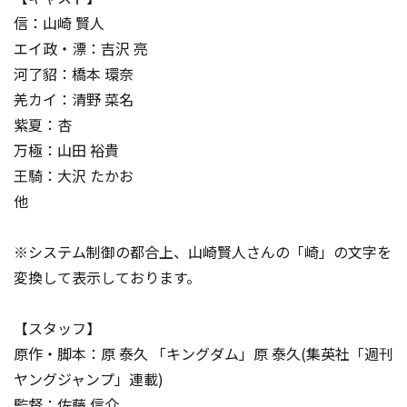
信：山崎 賢人
エイ政・漂：吉沢 亮
河了貂：橋本 環奈
羌カイ：清野 菜名
紫夏：杏
万極：山田 裕貴
王騎：大沢 たかお
他
※システム制御の都合上、山崎賢人さんの「崎」の文字を
変換して表示しております。
【スタッフ】
原作・脚本：原 泰久 「キングダム」原 泰久(集英社「週刊
ヤングジャンプ」連載)
監督：佐藤 信介