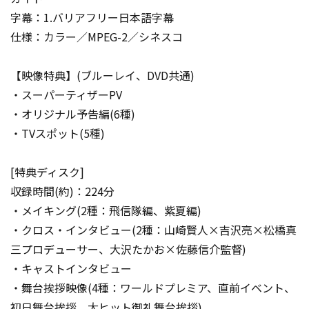
字幕：1.バリアフリー日本語字幕
仕様：カラー／MPEG-2／シネスコ
【映像特典】(ブルーレイ、DVD共通)
・スーパーティザーPV
・オリジナル予告編(6種)
・TVスポット(5種)
[特典ディスク]
収録時間(約)：224分
・メイキング(2種：飛信隊編、紫夏編)
・クロス・インタビュー(2種：山崎賢人×吉沢亮×松橋真
三プロデューサー、大沢たかお×佐藤信介監督)
・キャストインタビュー
・舞台挨拶映像(4種：ワールドプレミア、直前イベント、
初日舞台挨拶、大ヒット御礼舞台挨拶)