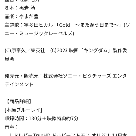
脚本：黒岩 勉
音楽：やまだ豊
主題歌：宇多田ヒカル 「Gold ～また逢う日まで～」(ソ
ニー・ミュージックレーベルズ)
(C)原泰久／集英社 (C)2023 映画「キングダム」製作委
員会
発売元・販売元：株式会社ソニー・ピクチャーズ エンタ
テインメント
【商品詳細】
[本編ブルーレイ]
収録時間：130分＋映像特典約7分
音声：
1.ドルビーTrueHD ドルビーアトモス オリジナル(日本