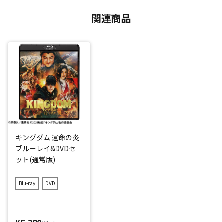
関連商品
キングダム 運命の炎
ブルーレイ&DVDセ
ット(通常版)
Blu-ray
DVD
¥5,280