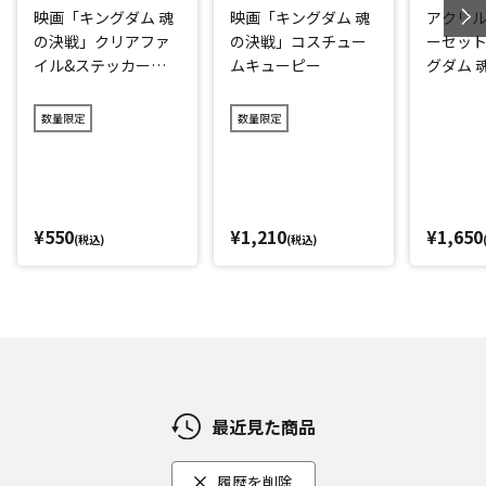
映画「キングダム 魂
映画「キングダム 魂
アクリ
の決戦」クリアファ
の決戦」コスチュー
ーセット
イル&ステッカーセ
ムキューピー
グダム 
ット
数量限定
数量限定
¥550
¥1,210
¥1,650
(税込)
(税込)
最近見た商品
履歴を削除