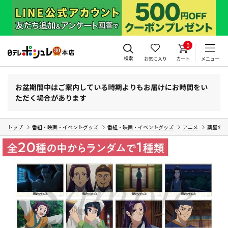
0
検索
お気に入り
カート
メニュー
お盆期間中はご案内している時期よりもお届けにお時間をい
ただく場合があります
トップ
番組・映画・イベントグッズ
番組・映画・イベントグッズ
アニメ
薬屋のひ