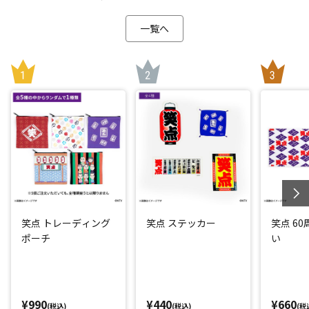
一覧へ
笑点 トレーディング
笑点 ステッカー
笑点 6
ポーチ
い
¥990
¥440
¥660
(税込)
(税込)
(税