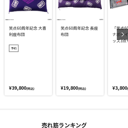
笑点60周年記念 大喜
笑点60周年記念 長座
「笑点6
利座布団
布団
ナボー
ッズ3点
予約
¥39,800
¥19,800
¥3,800
(税込)
(税込)
売れ筋ランキング