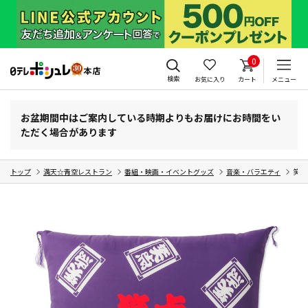
0
検索
お気に入り
カート
メニュー
お盆期間中はご案内している時期よりもお届けにお時間をい
ただく場合があります
トップ
満天☆青空レストラン
番組・映画・イベントグッズ
音楽・バラエティ
笑点