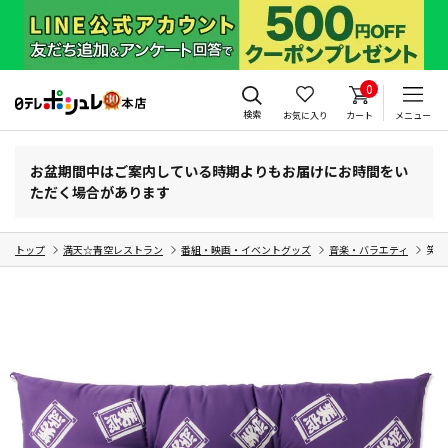
0
検索
お気に入り
カート
メニュー
お盆期間中はご案内している時期よりもお届けにお時間をい
ただく場合があります
トップ
満天☆青空レストラン
番組・映画・イベントグッズ
音楽・バラエティ
笑点