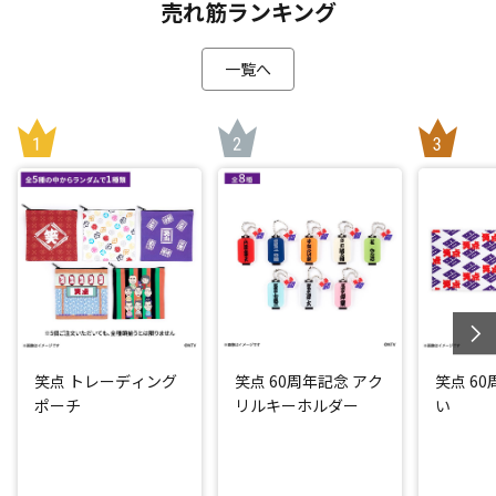
売れ筋ランキング
一覧へ
笑点 トレーディング
笑点 60周年記念 アク
笑点 6
ポーチ
リルキーホルダー
い