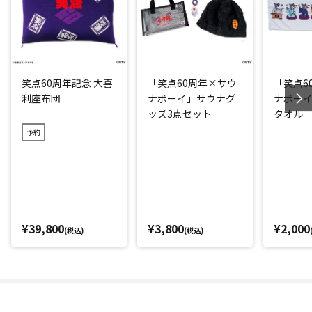
笑点60周年記念 大喜
「笑点60周年×サウ
「笑点6
利座布団
ナボーイ」サウナグ
ナボー
ッズ3点セット
タオル
予約
¥39,800
¥3,800
¥2,000
(税込)
(税込)