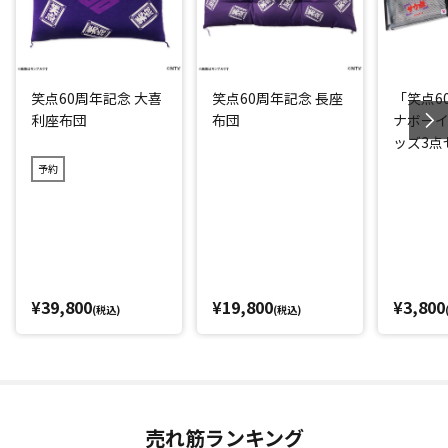
笑点60周年記念 大喜
笑点60周年記念 長座
「笑点6
利座布団
布団
ナボー
ッズ3点
予約
¥39,800
¥19,800
¥3,800
(税込)
(税込)
売れ筋ランキング