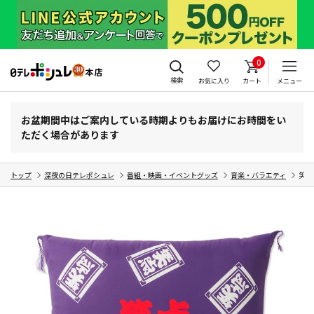
0
検索
お気に入り
カート
メニュー
お盆期間中はご案内している時期よりもお届けにお時間をい
ただく場合があります
トップ
深夜の日テレポシュレ
番組・映画・イベントグッズ
音楽・バラエティ
笑点