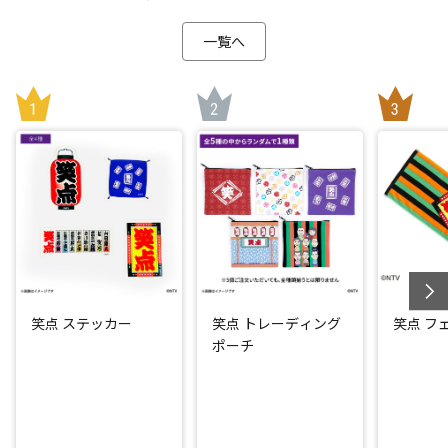
一覧へ
笑点 ステッカー
笑点 トレーディング
笑点 フ
ポーチ