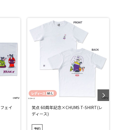
」フェイ
笑点 60周年記念×CHUMS T-SHIRT(レ
笑点 
ディース)
ンズ)
予約
予約