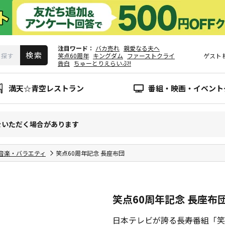
注目ワード
バカ売れ
親愛なる夫へ
笑点60周年
キングダム
ファーストクライ
ゲスト
告白
ちゅーとりえらいぶ!!
満天☆青空レストラン
番組・映画・イベント
をいただく場合があります
音楽・バラエティ
笑点60周年記念 長座布団
笑点60周年記念 長座布
日本テレビが誇る長寿番組「笑