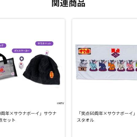
関連商品
0周年×サウナボーイ」サウナ
「笑点60周年×サウナボーイ
点セット
スタオル