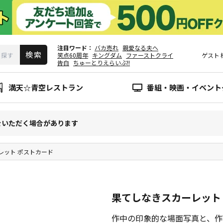
注目ワード
バカ売れ
親愛なる夫へ
笑点60周年
キングダム
ファーストクライ
ゲスト
告白
ちゅーとりえらいぶ!!
満天☆青空レストラン
番組・映画・イベント
をいただく場合があります
レット ポストカード
果てしなきスカーレット
作中の印象的な場面写真と、作