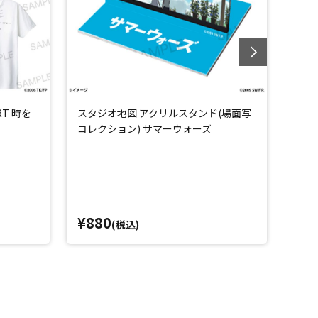
RT 時を
スタジオ地図 アクリルスタンド(場面写
スタ
コレクション) サマーウォーズ
バッ
¥880
¥4
(税込)