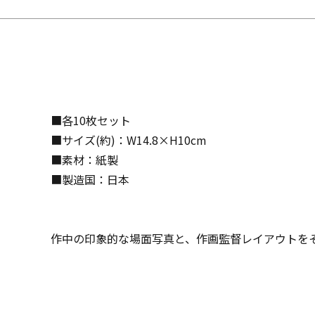
■各10枚セット
■サイズ(約)：W14.8×H10cm
■素材：紙製
■製造国：日本
作中の印象的な場面写真と、作画監督レイアウトをそ