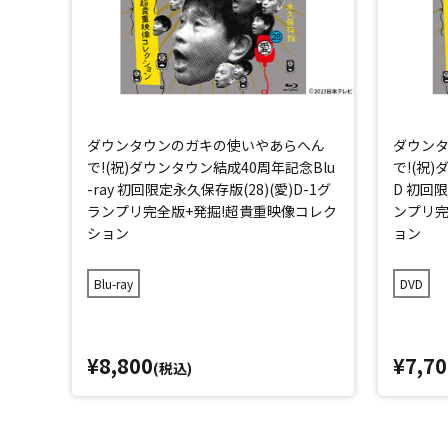
ダウンタウンのガキの使いやあらへん
ダウン
で!(祝)ダウンタウン結成40周年記念Blu
で!(祝
-ray 初回限定永久保存版(28)(愛)D-1グ
D 初回限
ランプリ完全版+発掘!超貴重映像コレク
ンプリ完
ション
ョン
Blu-ray
DVD
¥8,800
¥7,70
(税込)