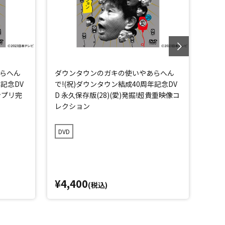
らへん
ダウンタウンのガキの使いやあらへん
ダウ
年記念DV
で!(祝)ダウンタウン結成40周年記念DV
で！
ランプリ完
D 永久保存版(28)(愛)発掘!超貴重映像コ
存版
レクション
全版
DVD
DVD
¥4,400
¥7,
(税込)