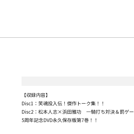
【収録内容】
Disc1：笑魂投入伝！傑作トーク集！！
Disc2：松本人志×浜田雅功 一騎打ち対決＆罰ゲ
5周年記念DVD永久保存版第7巻！！