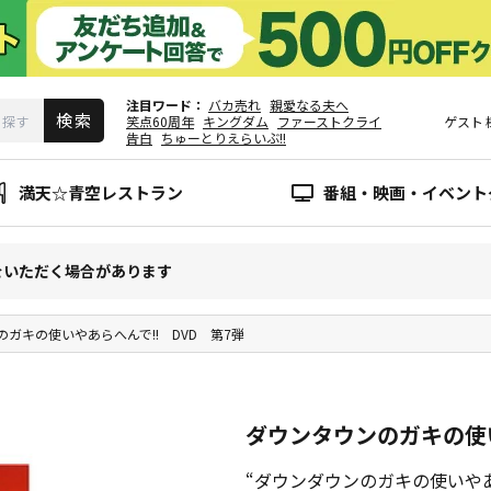
注目ワード
バカ売れ
親愛なる夫へ
笑点60周年
キングダム
ファーストクライ
ゲスト
告白
ちゅーとりえらいぶ!!
満天☆青空レストラン
番組・映画・イベント
をいただく場合があります
ガキの使いやあらへんで!! DVD 第7弾
ダウンタウンのガキの使い
“ダウンダウンのガキの使いやあ