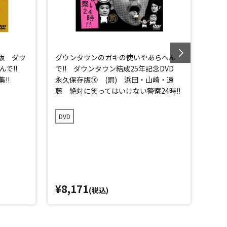
版 ダウ
ダウンタウンのガキの使いやあらへん
ダウ
んで!!
で!! ダウンタウン結成25年記念DVD
で!
!!
永久保存版⑩ (罰) 浜田・山崎・遠
永久
藤 絶対に笑ってはいけない警察24時!!
ーク集
DVD
DVD
¥8,171
¥7,
(税込)