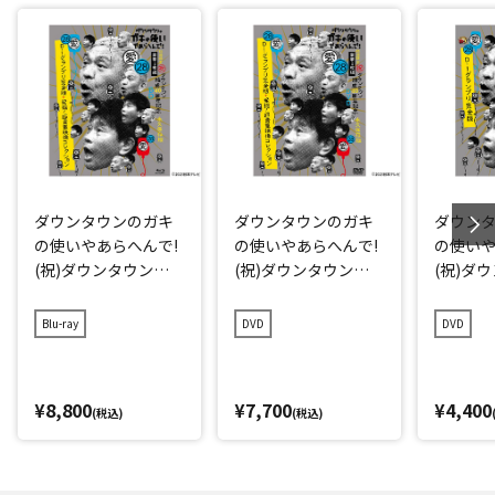
ダウンタウンのガキ
ダウンタウンのガキ
ダウン
の使いやあらへんで!
の使いやあらへんで!
の使いや
(祝)ダウンタウン結
(祝)ダウンタウン結
(祝)ダ
成40周年記念Blu-ray
成40周年記念DVD 初
成40周年
初回限定永久保存版
回限定永久保存版(2
久保存版(
Blu-ray
DVD
DVD
(28)(愛)D-1グランプ
8)(愛)D-1グランプリ
グラン
リ完全版+発掘!超貴
完全版+発掘!超貴重
重映像コレクション
映像コレクション
¥8,800
¥7,700
¥4,400
(税込)
(税込)