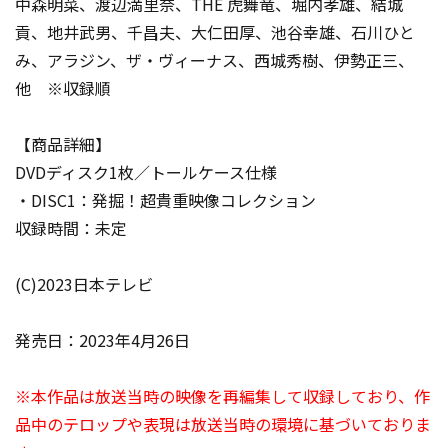
中森明菜、渡辺満里奈、THE 虎舞竜、堀内孝雄、結城
貢、地井武男、千昌夫、大仁田厚、池谷幸雄、石川ひと
み、アラジン、ザ・ヴィーナス、西城秀樹、伊勢正三、
他 ※収録順
【商品詳細】
DVDディスク1枚／トールケース仕様
・DISC1：発掘！超貴重映像コレクション
収録時間：未定
(C)2023日本テレビ
発売日：2023年4月26日
※本作品は放送当時の映像を再編集して収録しており、作
品中のテロップや表現は放送当時の環境に基づいておりま