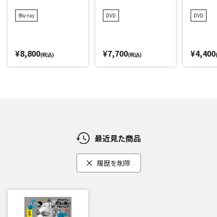
成40周年記念Blu-ray
成40周年記念DVD 初
成40周年
初回限定永久保存版
回限定永久保存版(2
久保存版(
Blu-ray
DVD
DVD
(28)(愛)D-1グランプ
8)(愛)D-1グランプリ
グラン
リ完全版+発掘!超貴
完全版+発掘!超貴重
重映像コレクション
映像コレクション
¥8,800
¥7,700
¥4,400
(税込)
(税込)
最近見た商品
履歴を削除