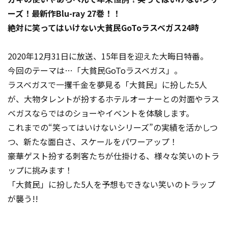
ーズ！最新作Blu-ray 27巻！！
絶対に笑ってはいけない大貧民GoToラスベガス24時
2020年12月31日に放送、15年目を迎えた大晦日特番。
今回のテーマは…「大貧民GoToラスベガス」。
ラスベガスで一攫千金を夢見る「大貧民」に扮した5人
が、大物タレントが扮するホテルオーナーとの対面やラス
ベガスならではのショーやイベントを体験します。
これまでの“笑ってはいけないシリーズ”の実績を活かしつ
つ、新たな面白さ、スケールをパワーアップ！
豪華ゲスト扮する刺客たちが仕掛ける、様々な笑いのトラ
ップに挑みます！
「大貧民」に扮した5人を予想もできない笑いのトラップ
が襲う!!