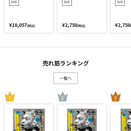
定永久保存版(26)
DVD
DVD
DVD
(罰) 絶対に笑って
はいけない青春ハイ
スクール24時
¥10,057
¥2,750
¥2,750
(税込)
(税込)
売れ筋ランキング
一覧へ