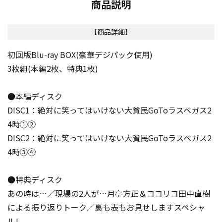
商品説明
【商品詳細】
初回版Blu-ray BOX(豪華デジパック使用)
3枚組(本編2枚、特典1枚)
●本編ディスク
DISC1：絶対に笑ってはいけない大貧民GoToラスベガス2
4時①②
DISC2：絶対に笑ってはいけない大貧民GoToラスベガス2
4時③④
●特典ディスク
あの時は…／現場の2人が…月亭方正＆ココリコ田中直樹
による振り返りトーク／裏も表もお見せしますスペシャ
ル!