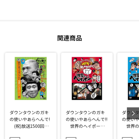
関連商品
ダウンタウンのガキ
ダウンタウンのガキ
ダウン
の使いやあらへんで!
の使いやあらへんで!!
の使いや
(祝)放送1500回突
世界のヘイポー
世界の
破記念DVD 初回限
傑作集①
傑作集