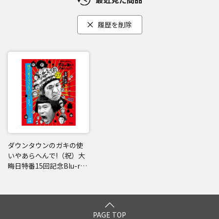
履歴を削除
ダウンタウンのガキの使
いやあらへんで!（祝）大
晦日特番15回記念Blu-ray
初回限定永久保存版（2
7）（罰）絶対に笑っては
いけない大貧民GoToラス
ベガス24時
PAGE TOP