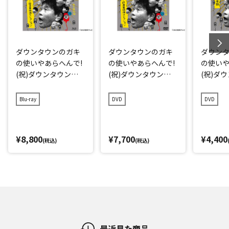
ダウンタウンのガキ
ダウンタウンのガキ
ダウン
の使いやあらへんで!
の使いやあらへんで!
の使いや
(祝)ダウンタウン結
(祝)ダウンタウン結
(祝)ダ
成40周年記念Blu-ray
成40周年記念DVD 初
成40周年
初回限定永久保存版
回限定永久保存版(2
久保存版(
Blu-ray
DVD
DVD
(28)(愛)D-1グランプ
8)(愛)D-1グランプリ
グラン
リ完全版+発掘!超貴
完全版+発掘!超貴重
重映像コレクション
映像コレクション
¥8,800
¥7,700
¥4,400
(税込)
(税込)
最近見た商品