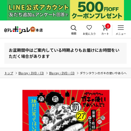
0
検索
お気に入り
カート
メニュー
お盆期間中はご案内している時期よりもお届けにお時間をい
ただく場合があります
トップ
Blu-ray・DVD・CD
Blu-ray・DVD・CD
ダウンタウンのガキの使いやあらへんで!