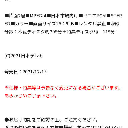
■片面2層■MPEG-4■日本市場向け■リニアPCM■STER
EO■カラー■画面サイズ16：9LB■レンタル禁止■収録
分数：本編ディスク約298分＋特典ディスク約 119分
(C)2021日本テレビ
発売日：2021/12/15
※仕様・特典等は予告なく変更になる場合がございます。
あらかじめご了承下さい。
●お届け時期をご確認の上、ご注文ください。
ガキの使いやあらへんで年末恒例！笑ってはいけないシリ