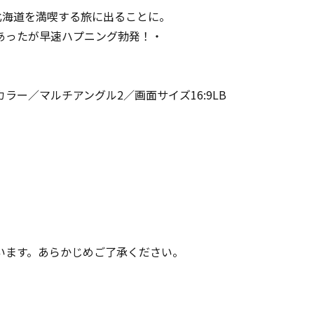
北海道を満喫する旅に出ることに。
あったが早速ハプニング勃発！・
／カラー／マルチアングル2／画面サイズ16:9LB
います。あらかじめご了承ください。