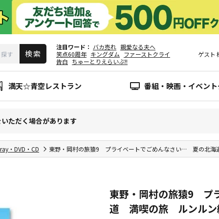
注目ワード
バカ売れ
親愛なる夫へ
笑点60周年
キングダム
ファーストクライ
ゲスト
告白
ちゅーとりえらいぶ!!
満天☆青空レストラン
番組・映画・イベント
をいただく場合があります
-ray・DVD・CD
東野・岡村の旅猿9 プライベートでごめんなさい… 夏の北海
東野・岡村の旅猿9 プ
道 満喫の旅 ルンルン