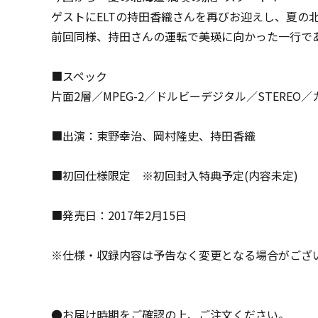
ゲストにELTの持田香織さんを再びお迎えし、夏の
前回同様、持田さんの運転で美瑛に向かった一行で
■スペック
片面2層／MPEG-2／ドルビーデジタル／STEREO
■出演：東野幸治、岡村隆史、持田香織
■初回仕様限定 ※初回封入特典予定(内容未定)
■発売日：2017年2月15日
※仕様・収録内容は予告なく変更となる場合がござ
●お届け時期をご確認の上、ご注文ください。