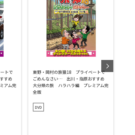
ベートで
東野・岡村の旅猿18 プライベートで
東野
おすすめ
ごめんなさい… 出川・指原おすすめ
ごめ
ミアム完
大分県の旅 ハラハラ編 プレミアム完
全版
DVD
DVD