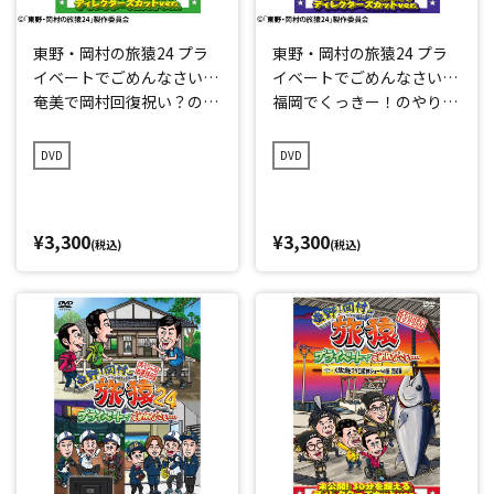
東野・岡村の旅猿24 プラ
東野・岡村の旅猿24 プラ
イベートでごめんなさい…
イベートでごめんなさい…
奄美で岡村回復祝い？の旅
福岡でくっきー！のやりた
プレミアム完全版
い事をやろうの旅 プレミ
アム完全版
DVD
DVD
¥3,300
¥3,300
(税込)
(税込)