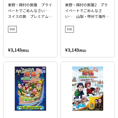
東野・岡村の旅猿 プライ
東野・岡村の旅猿2 プラ
ベートでごめんなさい…
イベートでごめんなさ
スイスの旅 プレミアム完
い… 山梨・甲州で海外ド
全版
ラマ観まくりの旅 プレミ
アム完全版
DVD
DVD
¥3,143
¥3,143
(税込)
(税込)