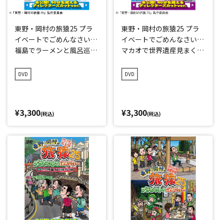
東野・岡村の旅猿25 プラ
東野・岡村の旅猿25 プラ
イベートでごめんなさい…
イベートでごめんなさい…
福島でラーメンと風呂巡り
マカオで世界遺産見まくり
の旅 プレミアム完全版
の旅 ワクワク編 プレミア
ム完全版
DVD
DVD
¥3,300
¥3,300
(税込)
(税込)