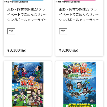
東野・岡村の旅猿23 プラ
東野・岡村の旅猿23 プラ
イベートでごめんなさい…
イベートでごめんなさい…
シンガポールでマーライオ
シンガポールでマーライオ
ン見まくりの旅 ワクワク
ン見まくりの旅 ドキドキ
編 プレミアム完全版
編 プレミアム完全版
DVD
DVD
¥3,300
¥3,300
(税込)
(税込)