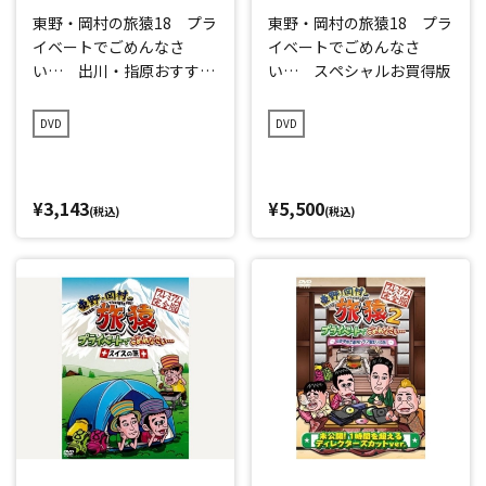
東野・岡村の旅猿18 プラ
東野・岡村の旅猿18 プラ
イベートでごめんなさ
イベートでごめんなさ
い… 出川・指原おすす
い… スペシャルお買得版
め 大分県の旅 ハラハラ
編 プレミアム完全版
DVD
DVD
¥3,143
¥5,500
(税込)
(税込)