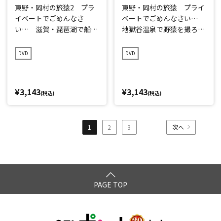
東野・岡村の旅猿2 プラ
東野・岡村の旅猿 プライ
イベートでごめんなさ
ベートでごめんなさい…
い… 滋賀・琵琶湖で船上
地獄谷温泉で野猿を撮ろ
クリスマスパーティーの
う!の旅＆是非見て欲しい
旅 プレミアム完全版
奈良の旅 プレミアム完全
DVD
DVD
版
¥3,143
¥3,143
(税込)
(税込)
1
2
3
次へ
PAGE TOP