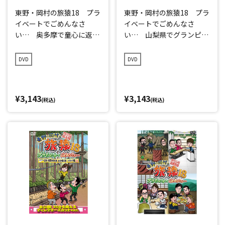
東野・岡村の旅猿18 プラ
東野・岡村の旅猿18 プラ
イベートでごめんなさ
イベートでごめんなさ
い… 奥多摩で童心に返っ
い… 山梨県でグランピン
て遊ぼうの旅 プレミアム
グの旅 プレミアム完全版
完全版
DVD
DVD
¥3,143
¥3,143
(税込)
(税込)