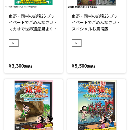
東野・岡村の旅猿25 プラ
東野・岡村の旅猿25 プラ
イベートでごめんなさい…
イベートでごめんなさい…
マカオで世界遺産見まくり
スペシャルお買得版
の旅 ウキウキ編 プレミア
ム完全版
DVD
DVD
¥3,300
¥5,500
(税込)
(税込)