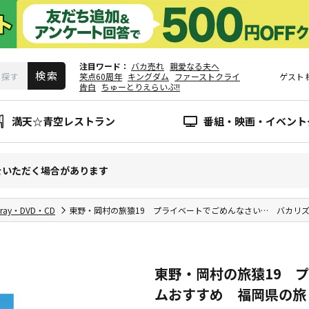
注目ワード
バカ売れ
親愛なる夫へ
笑点60周年
キングダム
ファーストクライ
ゲスト
告白
ちゅーとりえらいぶ!!
満天☆青空レストラン
番組・映画・イベント
をいただく場合があります
-ray・DVD・CD
東野・岡村の旅猿19 プライベートでごめんなさい… バカリ
東野・岡村の旅猿19 
ムおすすめ 福岡県の旅