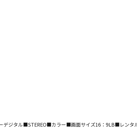
ーデジタル■STEREO■カラー■画面サイズ16：9LB■レン