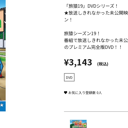
「旅猿19」DVDシリーズ！
★放送しきれなかった未公開映
ン！
旅猿シーズン19！
番組で放送しきれなかった未公
のプレミアム完全版DVD！！
¥3,143
(税込)
DVD
お気に入り登録数
0
人