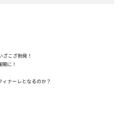
いざこざ勃発！
展開に！
フィナーレとなるのか？