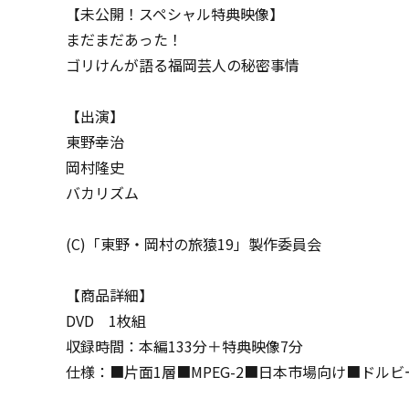
【未公開！スペシャル特典映像】
まだまだあった！
ゴリけんが語る福岡芸人の秘密事情
【出演】
東野幸治
岡村隆史
バカリズム
(C)「東野・岡村の旅猿19」製作委員会
【商品詳細】
DVD 1枚組
収録時間：本編133分＋特典映像7分
仕様：■片面1層■MPEG-2■日本市場向け■ドルビ