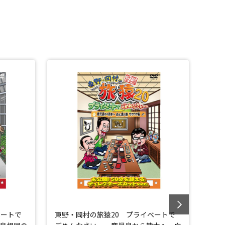
ベートで
東野・岡村の旅猿20 プライベートで
東野