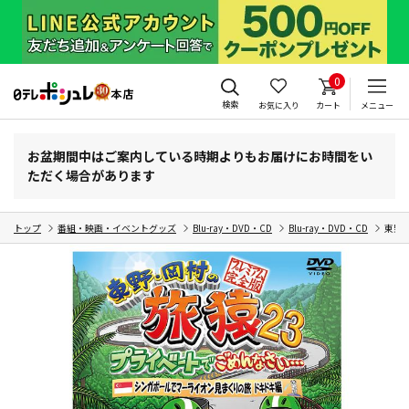
0
検索
お気に入り
カート
メニュー
お盆期間中はご案内している時期よりもお届けにお時間をい
ただく場合があります
トップ
番組・映画・イベントグッズ
Blu-ray・DVD・CD
Blu-ray・DVD・CD
東野