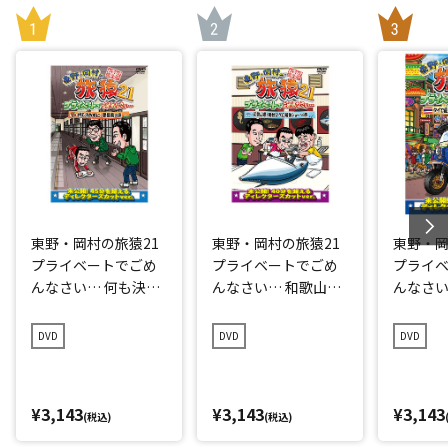
東野・岡村の旅猿21
東野・岡村の旅猿21
東野・岡
プライベートでごめ
プライベートでごめ
プライ
んなさい… 何も決め
んなさい… 和歌山県
んなさい
ずに愛媛県の旅 プレ
で岡村マグロ解体シ
点回帰の
ミアム完全版
ョーへの旅 プレミア
編 プレ
DVD
DVD
DVD
ム完全版
¥3,143
¥3,143
¥3,143
(税込)
(税込)