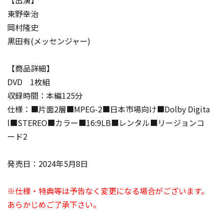
【出演】
東野幸治
岡村隆史
黒田有(メッセンジャー)
【商品詳細】
DVD 1枚組
収録時間：本編125分
仕様：■片面2層■MPEG-2■日本市場向け■Dolby Digita
l■STEREO■カラー■16:9LB■レンタル■リージョンコ
ード2
発売日：2024年5月8日
※仕様・特典等は予告なく変更になる場合がございます。
あらかじめご了承下さい。