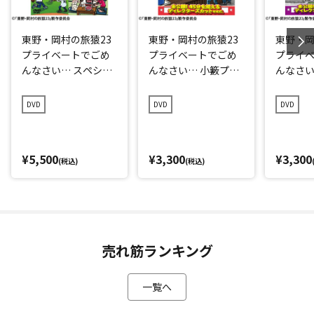
東野・岡村の旅猿23
東野・岡村の旅猿23
東野・岡
プライベートでごめ
プライベートでごめ
プライ
んなさい… スペシャ
んなさい… 小籔プロ
んなさい
ルお買得版
デュース京都？の旅
ずに広島
プレミアム完全版
ミアム
DVD
DVD
DVD
¥5,500
¥3,300
¥3,300
(税込)
(税込)
売れ筋ランキング
一覧へ