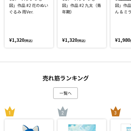
図」作品 #2 花のぬい
図」作品 #2 九太（青
図」作品
ぐるみ 雨Ver.
年期）
ん & 
¥1,320
¥1,320
¥1,980
(税込)
(税込)
売れ筋ランキング
一覧へ