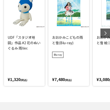
UDF「スタジオ地
おおかみこどもの雨
おおか
図」作品 #2 花のぬい
と雪(Blu-ray)
と雪 絵
ぐるみ 雨Ver.
Blu-ray
¥1,320
¥7,480
¥3,080
(税込)
(税込)