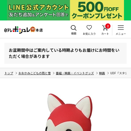
0
検索
お気に入り
カート
メニュー
お盆期間中はご案内している時期よりもお届けにお時間をい
ただく場合があります
トップ
おおかみこどもの雨と雪
番組・映画・イベントグッズ
映画
UDF「スタジオ地