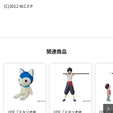
(C)2012 W.C.F.P
関連商品
UDF「スタジオ地
UDF「スタジオ地
UDF「