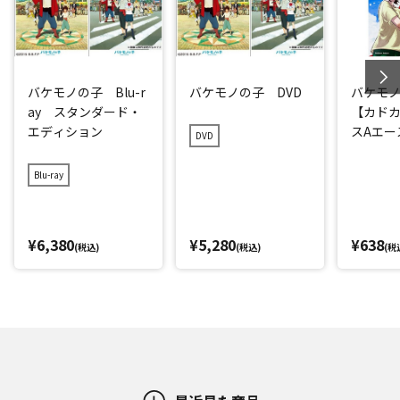
バケモノの子 Blu-r
バケモノの子 DVD
バケモノ
ay スタンダード・
【カド
エディション
スAエー
DVD
Blu-ray
¥6,380
¥5,280
¥638
(税込)
(税込)
(税