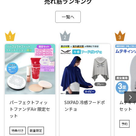
売れ筋ランキング
一覧へ
パーフェクトフィッ
SIXPAD 冷感フードポ
ムテキイ
トファンデAir 限定セ
ンチョ
セット
ット
予約
特典付き
数量限定