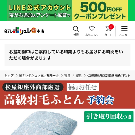
0
検索
お気に入り
カート
メニュー
お盆期間中はご案内している時期よりもお届けにお時間をい
ただく場合があります
トップ
日テレポシュレ 三ツ星モール
寝具
寝具
松屋銀座外商部厳選 高級羽毛ふとん