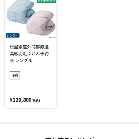
「ポーランド産」「ホワイトマザーグース」「6つ星プレミア
ムゴールドラベル(*1)」の羽毛掛けふとんを特別価格で買え
るのはシーズンオフの今だけ！
原毛をポーランドから直接買い付け、さらに羽毛専門工場の
閑散期に生産することで作業を大幅にカット、お買い得な価
松屋銀座外商部厳選
格を実現しました。
高級羽毛ふとん予約
スペシャルな予約会なので、松屋銀座の店頭では購入できま
会 シングル
せん。
さらに、ご希望であればご自宅でいらなくなった羽毛掛けふ
予約
とんを「引き取り回収」するサービスもあり、お金をかけて
処分する必要がないのもうれしいポイントです。(※引き取り
回収期限：2027年1月29日(金)まで)
¥129,800
(税込)
*1：日本羽毛製品協同組合品質基準
閉じる