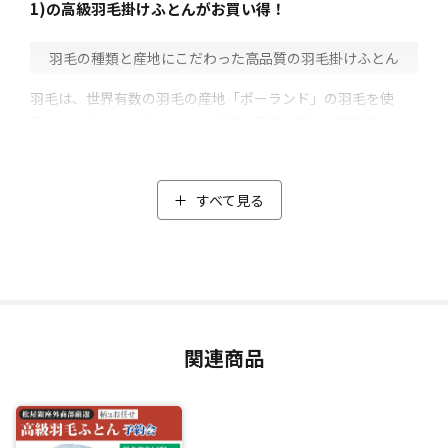
1)の高級羽毛掛けふとんがお買い得！
⽻⽑の種類と産地にこだわった高品質の羽毛掛けふとん
羽毛は、世界有数の羽毛の産地「ポーランド」の羽毛を使
用。なかでも、ダウンベルト地帯の昼夜の激しい寒暖差やキ
レイな水で育ったポーランド北部産の羽毛に限定しました。
そのうえ品質管理が厳しいポーランドの中でも高品質の「ホ
ワイトマザーグース」をセレクト。
すべて見る
マザーグースはダウンが大きく耐久性が高いのが特徴で、空
気をたくさん含むことができるため、暖かい空気を保ちやす
くします。
使用しているダウンの割合にもこだわり、「羽毛ふとん」と
呼ばれるための条件であるダウンの割合が50%以上のとこ
ろ、ダウンの割合93％と高配合。中綿は1.4kgと軽量なのに、
関連商品
暖かくボリュームのある高級羽毛掛けふとんに仕上がりまし
た。
閑散期の今だからこそ実現した特別価格