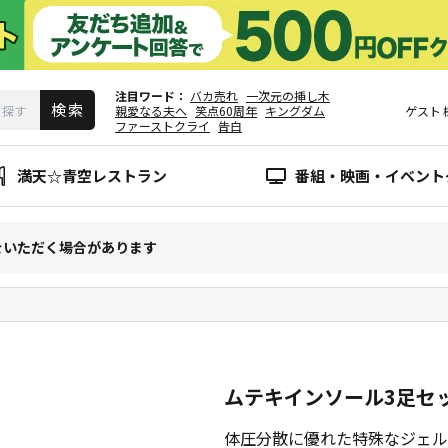
注目ワード
バカ売れ
一次元の挿し木
親愛なる夫へ
笑点60周年
キングダム
ゲスト
ファーストクライ
告白
満天☆青空レストラン
番組・映画・イベント
をいただく場合があります
ムテキインソール3足セ
体圧分散に優れた特殊なジェル