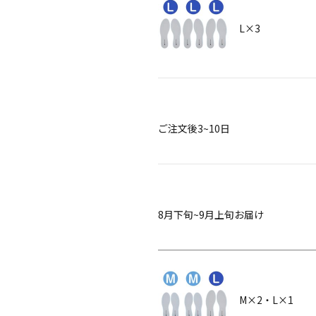
L×3
ご注文後3~10日
8月下旬~9月上旬お届け
M×2・L×1