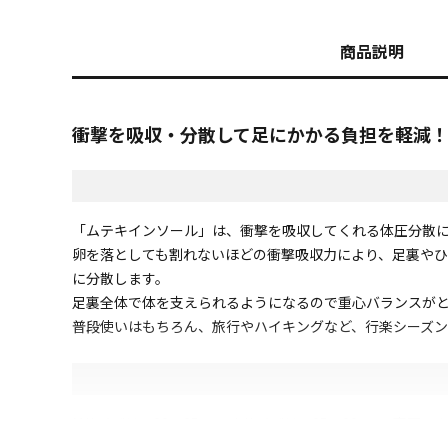
商品説明
衝撃を吸収・分散して足にかかる負担を軽減
「ムテキインソール」は、衝撃を吸収してくれる体圧分散
卵を落としても割れないほどの衝撃吸収力により、足裏や
に分散します。
足裏全体で体を支えられるようになるので重心バランスが
普段使いはもちろん、旅行やハイキングなど、行楽シーズン
Mサイズは、22～25cm、Lサイズは、25～28cm。
ンプスなどにも使用可能。男女兼用でお使いいただけます