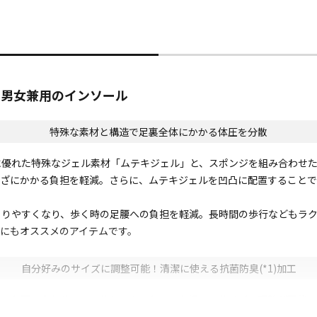
！男女兼用のインソール
特殊な素材と構造で足裏全体にかかる体圧を分散
に優れた特殊なジェル素材「ムテキジェル」と、スポンジを組み合わせ
ひざにかかる負担を軽減。さらに、ムテキジェルを凹凸に配置すること
とりやすくなり、歩く時の足腰への負担を軽減。長時間の歩行などもラ
にもオススメのアイテムです。
自分好みのサイズに調整可能！清潔に使える抗菌防臭(*1)加工
裏面のカット面に合わせて、ハサミでカットし、お好みのサイズに調整が可
。