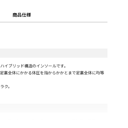
商品仕様
たハイブリッド構造のインソールです。
で足裏全体にかかる体圧を指からかかとまで足裏全体に均等
クラク。
能です。靴に合わせた形に調整できるので、運動靴や革靴、パ