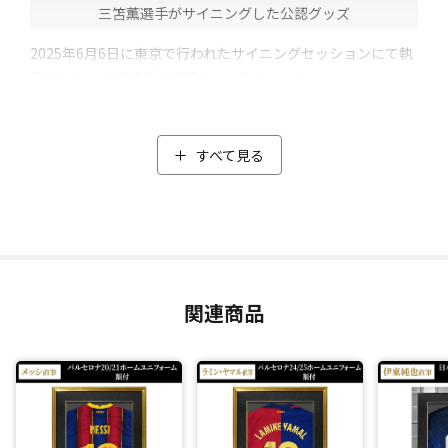
三笘薫選手がサイニングした公認グッズ
2025年6月6日に東京で行われたサイニングセッションにて執
筆された、三笘選手の直筆サイン入りユニフォーム！
三笘選手の背番号「7」の左側に、シルバーペンでオートグラ
フ(直筆サイン)が書かれています。
"世界最速＆史上最速"でW杯出場を決め、史上最強と称され
すべて見る
る日本代表の2024年モデルのユニフォームにサイニング。日
本代表とヨウジヤマモト「Y-3」による史上初のコラボレーシ
ョンとしても話題となり、圧倒的な強さをみせた日本代表の
躍動がよみがえる逸品です。
また、ユニフォームのタイプはオーセンティックモデル。選
手が試合で着用するユニフォームと同じ素材、デザイン、仕
関連商品
様で作られたユニフォームです。
＼額装はこだわりの日本の職人の手作業によるオーダーメイ
ドの特注品／
額縁は表面にヘアライン加工が施された金属調のスタイリッ
シュなメタルシルバーを採用し、マットには高級感ある黒の