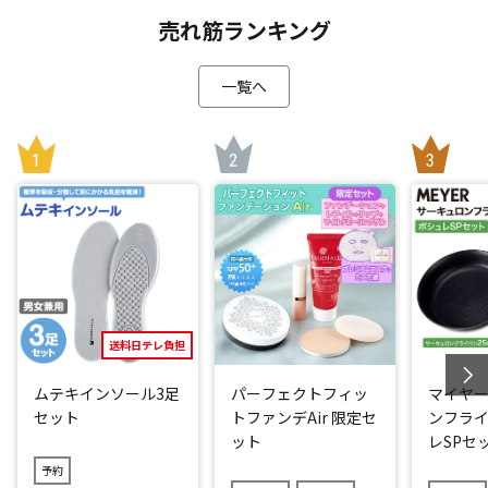
品コードで照合が可能。画像データで確認することができま
売れ筋ランキング
す。
一覧へ
【三笘 薫(みとま かおる)】
1997年5月20日生まれ、神奈川県川崎市宮前区出身の日本の
サッカー選手。
プレミアリーグ ブライトン・アンド・ホーヴ・アルビオンFC
所属。ポジションはFW、MF。
*1：予定販売数に達し次第、販売終了となります。
閉じる
送料日テレ負担
ムテキインソール3足
パーフェクトフィッ
マイヤー
セット
トファンデAir 限定セ
ンフライ
ット
レSPセ
予約