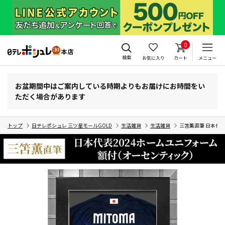
0
検索
お気に入り
カート
メニュー
お盆期間中はご案内している時期よりもお届けにお時間をい
ただく場合があります
トップ
日テレポシュレ 三ツ星モールGOLD
生活雑貨
生活雑貨
三笘薫直筆 日本代表