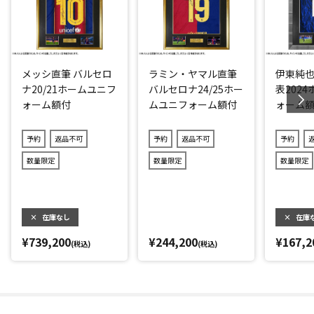
スエード調の生地を貼付。
プレートにはJPFA最優秀選手賞を2年連続で受賞した内容な
どが刻まれています。
メッシ直筆 バルセロ
ラミン・ヤマル直筆
伊東純也
＼さらに、三笘選手の名場面を捉えた写真2枚同封／
ナ20/21ホームユニフ
バルセロナ24/25ホー
表202
W杯最終予選ホーム中国戦のゴール後のセレブレーションの
ォーム額付
ムユニフォーム額付
ォーム
瞬間を捉えた1枚と、アウェー中国戦にて三笘選手の代名詞で
もあるドリブルで仕掛けているシーンの1枚です。
予約
返品不可
予約
返品不可
予約
※本人による直筆のため、サインの位置、形、大きさに個体
数量限定
数量限定
数量限定
差があります。
ザ・ダグアウトの証明書と個体管理
×
在庫なし
×
在庫
¥739,200
¥244,200
¥167,2
ザ・ダグアウトは、2004年に創業したサッカーメモラビリア
(税込)
(税込)
専門ブランドで、主に世界で活躍する選手の直筆サイン入り
ユニフォームやアート作品などを企画し販売しています。
取り扱う一点一点のサインはすべて個別でデータベースに登
録されており、証明書に記載されている「TD」から始まる商