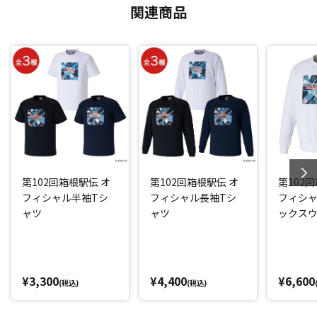
関連商品
第102回箱根駅伝 オ
第102回箱根駅伝 オ
第102
フィシャル半袖Tシ
フィシャル長袖Tシ
フィシ
ャツ
ャツ
ックスウ
イト
¥3,300
¥4,400
¥6,600
(税込)
(税込)