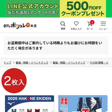
0
検索
お気に入り
カート
メニュー
お盆期間中はご案内している時期よりもお届けにお時間をい
ただく場合があります
トップ
番組・映画・イベントグッズ
番組・映画・イベントグッズ
その他(情報・スポ