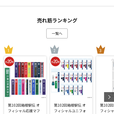
売れ筋ランキング
一覧へ
第102回箱根駅伝 オ
第102回箱根駅伝 オ
第102
フィシャル応援マフ
フィシャルユニフォ
フィシ