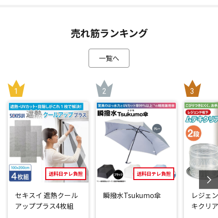
独自のナノコート技術が太陽光を反射し、室内への熱の侵入
をシャットアウト。夏の室温上昇の原因である「窓からの
熱」を軽減することで、夏場の冷房の消費電力をおよそ18％
売れ筋ランキング
抑えるというデータも(*3)！夏の電気代の節約が期待できま
す。
一覧へ
*1：一般財団法人 ニッセンケン品質評価センター 調べ
*2：試験装置(0.131㎥)を用いた赤外ランプ60℃法による遮熱
試験(8cm離れた対象の温度変化の測定) ※試験数値であり室
温ではありません。 一般財団法人 日本繊維製品品質技術セン
ター 福井試験センター 調べ
*3：一般財団法人建材試験センター 調べ
閉じる
送料日テレ負担
送料日テレ負担
セキスイ 遮熱クール
瞬撥水Tsukumo傘
レジェン
アッププラス4枚組
キクリア