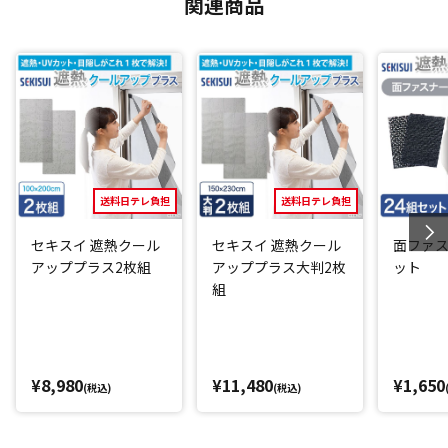
関連商品
誰でも簡単施工
取り付け方はとても簡単！付属の面ファスナーを使って、網
戸やサッシ枠にペタッと貼るだけ。
シルバー面を太陽の側に向けて貼ることで、日射熱、赤外
線、紫外線を大幅カット。
DIYが苦手な方や忙しい主婦・主夫の方でも、届いたその日に
すぐ暑さ対策を始めることができます。
送料日テレ負担
送料日テレ負担
ハサミで簡単にカットできるので、小さい窓でもサイズを合
わせて貼ることが可能。
セキスイ 遮熱クール
セキスイ 遮熱クール
面ファス
アッププラス2枚組
アッププラス大判2枚
ット
組
また、取り外しも簡単で、何度でも貼り直しできるのもうれ
しいポイント。
涼しくなったら取り外して丸めて収納し、また暑くなれば使
えるので、繰り返しご使用いただけます。
¥8,980
¥11,480
¥1,650
(税込)
(税込)
夏の節電効果も