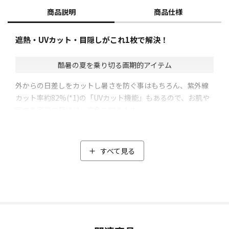
商品説明
商品仕様
遮熱・UVカット・目隠しがこれ1枚で解決！
酷暑の夏を乗り切る画期的アイテム
外からの日差しをカットし暑さを防ぐ事はもちろん、紫外線
カット率約82%(*1)の「UVカット機能」もあるので、お肌や
室内の家具の日焼け・変色を守ります。
室内から設置した場合、マイナス9.7℃(*2)、室外から設置し
た場合マイナス12.1℃(*2)と「遮熱効果」があり、窓の外側に
貼る方がさらに温度を抑えることができます。
すべて見る
また風が通る「メッシュ構造」で、網戸の枠に貼れば太陽の
熱を遮りながらそよ風も感じられます。
さらに昼間の外からの視線を遮る「ミラー効果」も兼ね備え
ており、部屋の中からは外がクリアに見えるのに、外からは
室内が見えづらいため、プライバシーを守りながら心地よい
開放感を実現しています。