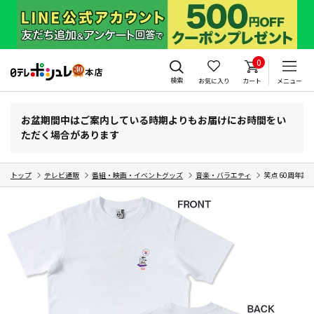
0
検索
お気に入り
カート
メニュー
お盆期間中はご案内している時期よりもお届けにお時間をい
ただく場合があります
トップ
テレビ通販
番組・映画・イベントグッズ
音楽・バラエティ
笑点 60周年記念×