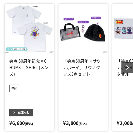
笑点 60周年記念×C
「笑点60周年×サウ
「笑点6
HUMS T-SHIRT(メン
ナボーイ」サウナグ
ナボー
ズ)
ッズ3点セット
タオル
予約
×
在庫なし
¥6,600
¥3,800
¥2,000
(税込)
(税込)