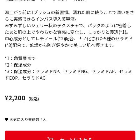
湯上がり前に1プッシュの新習慣。濡れた肌に使うことで潤いをさ
らに実感できるインバス導入美容液。
みずみずしいジェリー状のテクスチャで、パックのように密着し
たあと肌の上でやわらかな質感に変化し、しっかりと浸透(*1)。
中心成分としてレチノール(*2)配合、ナノ化された5種のセラミド
(*3)配合で、乾燥から防ぎ健やかで美しい肌へ導きます。
*1：角質層まで
*2：保湿成分
*3：保湿成分：セラミドNP、セラミドNG、セラミドAP、セラミ
ドEOP、セラミドAG
¥2,200
(税込)
お気に入り登録数
4
人
カートに入れる