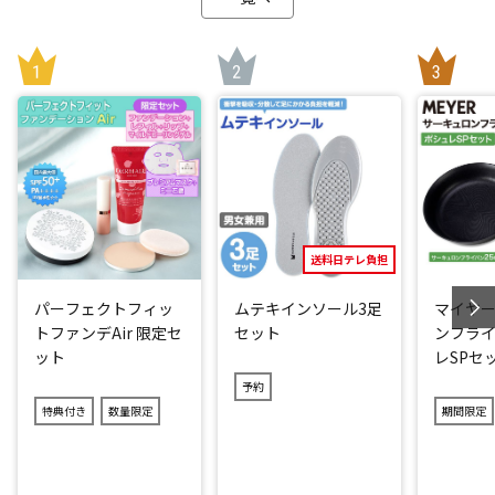
送料日テレ負担
パーフェクトフィッ
ムテキインソール3足
マイヤー
トファンデAir 限定セ
セット
ンフライ
ット
レSPセ
予約
特典付き
数量限定
期間限定