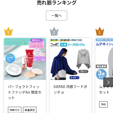
売れ筋ランキング
一覧へ
パーフェクトフィッ
SIXPAD 冷感フードポ
ムテキイ
トファンデAir 限定セ
ンチョ
セット
ット
予約
特典付き
数量限定