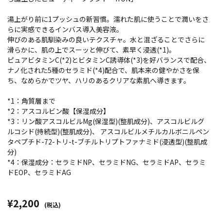
湯上がり前に1プッシュの新習慣。濡れた肌に使うことで潤いをさ
らに実感できるインバス導入美容液。
伸びのある肌馴染みの良いテクスチャ。水と混ざることでさらに
滑らかに、肌の上でスーッと伸びて、素早く浸透(*1)。
ピュアビタミンC(*2)とビタミンC誘導体(*3)を好バランスで配合、
ナノ化された5種のセラミド(*4)配合で、肌本来の健やかさを保
ち、なめらかでツヤ、ハリのあるクリアな素肌へ導きます。
*1：角質層まで
*2：アスコルビン酸【保湿成分】
*3：リン酸アスコルビルMg(保湿型)(整肌成分)、アスコルビルグ
ルコシド(持続型)(整肌成分)、 アスコルビルメチルカルボニルペン
タペプチド-72-トリ-t-ブチルトリプトファナミド(浸透型)(整肌成
分)
*4：保湿成分：セラミドNP、セラミドNG、セラミドAP、セラミ
ドEOP、セラミドAG
¥2,200
(税込)