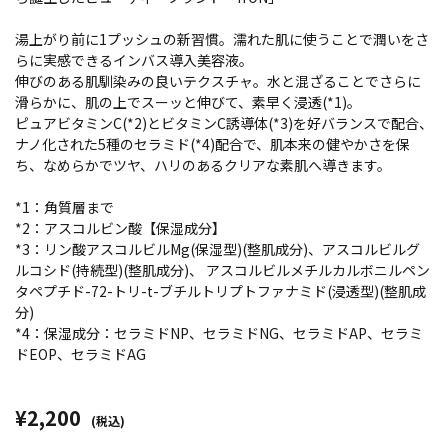
湯上がり前に1プッシュの新習慣。濡れた肌に使うことで潤いをさ
らに実感できるインバス導入美容液。
伸びのある肌馴染みの良いテクスチャ。水と混ざることでさらに
滑らかに、肌の上でスーッと伸びて、素早く浸透(*1)。
ピュアビタミンC(*2)とビタミンC誘導体(*3)を好バランスで配合、
ナノ化された5種のセラミド(*4)配合で、肌本来の健やかさを保
ち、なめらかでツヤ、ハリのあるクリアな素肌へ導きます。
*1：角質層まで
*2：アスコルビン酸【保湿成分】
*3：リン酸アスコルビルMg(保湿型)(整肌成分)、アスコルビルグ
ルコシド(持続型)(整肌成分)、 アスコルビルメチルカルボニルペン
タペプチド-72-トリ-t-ブチルトリプトファナミド(浸透型)(整肌成
分)
*4：保湿成分：セラミドNP、セラミドNG、セラミドAP、セラミ
ドEOP、セラミドAG
¥2,200
(税込)