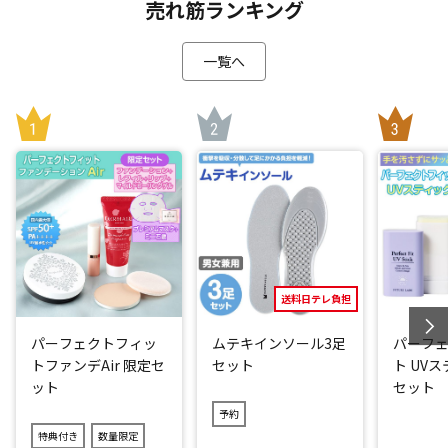
売れ筋ランキング
一覧へ
送料日テレ負担
パーフェクトフィッ
ムテキインソール3足
パーフ
トファンデAir 限定セ
セット
ト UV
ット
セット
予約
特典付き
数量限定