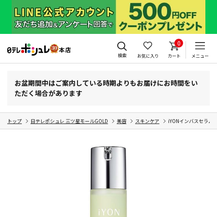
0
検索
お気に入り
カート
メニュー
お盆期間中はご案内している時期よりもお届けにお時間をい
ただく場合があります
トップ
日テレポシュレ 三ツ星モールGOLD
美容
スキンケア
iYONインバスセラム