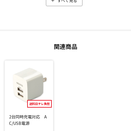
すべて見る
健康的な生活を続けるには下半身の筋肉がとても大切。特に
下半身の筋肉の要である「内転筋」を鍛えられるアイテムを
開発しました。
「内もも」に本体を挟んで振動させることで、内転筋を集中
的にトレーニング。
「ただ立っている状態」と「ファインウェーブを挟んで振動
関連商品
させた状態」と比べ、筋活動量が約342％も増加したというデ
ータもあり(*1)、効率よく運動をサポートします。
1回たった3分でトレーニングできるため、忙しい方や運動が
苦手な方でも手軽に続けられます。
また、ボタンひとつだけで操作できるのもうれしいポイン
ト。
振動レベルは4段階あり、ボタン操作だけでレベル切り替え可
能。(*2)
さらに、骨盤まわりのバランスを保つ「骨盤底筋」も鍛えら
送料日テレ負担
れるため、立ち上がった時や、くしゃみをした際のヒヤッと
2台同時充電対応 A
問題が気になる方にもオススメです。
C/USB電源