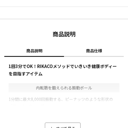
商品説明
商品説明
商品仕様
1回3分でOK！RIKACOメソッドでいきいき健康ボディー
を目指すアイテム
内転筋を鍛えられる振動ボール
1分間に最大8,000回振動する、ピーナッツのような形状の
「ファインウェーブ」。
RIKACOさんが自分のため、そして同世代のために、「本当に
勧められるものをシンプルに作りたい！」という強い思いか
ら作られた振動ボールです。