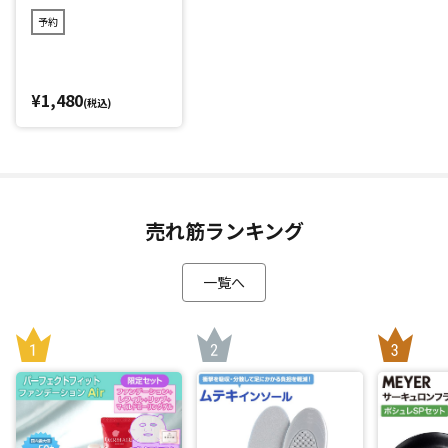
肩・腰・脚などにも使用できる
予約
「ファインウェーブ」は内転筋を鍛えるだけでなく、気にな
る肩・腰・ふくらはぎ・太もも裏・足裏・腕などさまざまな
部位に使用可能。
¥1,480
(税込)
カラダの気になる部位に1～3分当てるだけ。心地よい振動に
より柔軟性を高めるストレッチをサポートします。
RIKACOさんこだわりのピーナッツのようなデザインもポイン
ト。さまざまなカラダの部位にフィットするよう設計。
充電式のためどこでも持ち運べるので、仕事場や運転後の休
売れ筋ランキング
憩時間、一日の終わりのリフレッシュタイムなどさまざまな
シーンで活用できます。
一覧へ
また寒くなる季節や朝起きた時にもオススメです。
さらに、健康面をサポートする運動機器(ウェルネスアイテム)
として活用してほしいというRIKACOさんの思いから、「ファ
インウェーブ」は福祉施設でも導入されています。
*1：試験日：2025年10月6日 試験協力：(有)月のうさぎ
*2：レベル1から使い始め、慣れてきたらレベルを上げてくだ