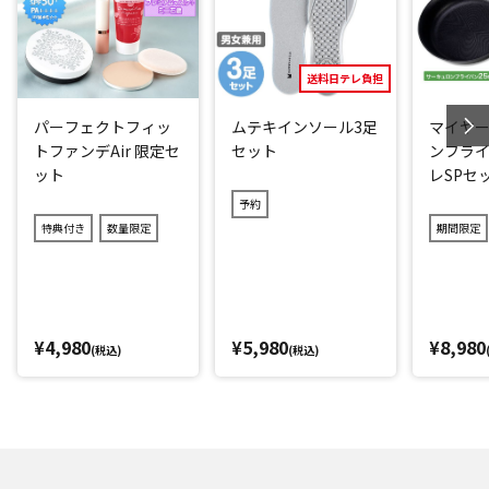
さい。
閉じる
送料日テレ負担
パーフェクトフィッ
ムテキインソール3足
マイヤー
トファンデAir 限定セ
セット
ンフライ
ット
レSPセ
予約
特典付き
数量限定
期間限定
¥4,980
¥5,980
¥8,980
(税込)
(税込)