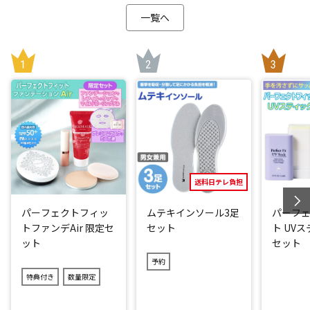
一覧へ
送料日テレ負担
パーフェクトフィッ
ムテキインソール3足
パーフ
トファンデAir 限定セ
セット
ト UV
ット
セット
予約
特典付き
数量限定