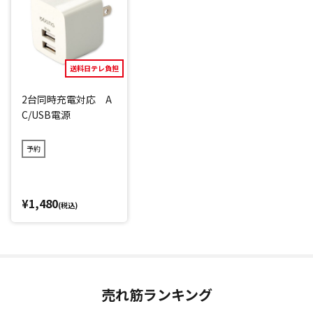
電源を入れて約90秒で使用可能な温度になるので、忙しい朝
のスタイリングにもおすすめ！
1回のフル充電(約2.5時間)で約50分使用可能。130℃・16
0℃・200℃の3段階の温度設定が可能なので、ご自身の髪質
送料日テレ負担
やスタイルに合わせて使用できます。
旅行先や外出時、ちょっと髪型を直したい時など、いつでも
2台同時充電対応 A
C/USB電源
どこでも手軽にヘアスタイリングができちゃいます！
*：メーカー調べ
予約
閉じる
¥1,480
(税込)
売れ筋ランキング