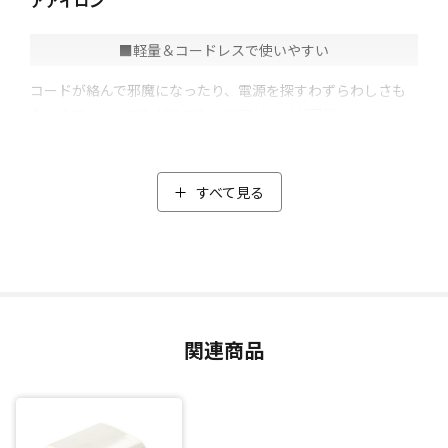
アアイロン
■軽量＆コードレスで使いやすい
コードが絡んで邪魔になったり、電源を探すわずらわしさも
ないので、いつでもどこでもヘアアレンジが可能。
重さは約203gと軽量！コンパクトでブラシ部分が触れてもや
けどしづらい構造なので、不器用な方でも扱いやすいヘアア
イロンです。
すべて見る
■スタイリングがしやすい
搭載されているAIヒートコントロールチップ＋高精度温度セ
ンサーによる温度制御(*)で、髪にしっかりと熱を与えるの
で、簡単にスタイリングが可能に。
関連商品
ストレートからボリュームアップ、ショートヘアからロング
ヘアまで様々なヘアスタイルが手軽にできます。
■持ち運びにも便利