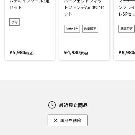
ムテキインソール3足
パーフェクトフィッ
マイヤー
るお悩みをお持ちの方にもおすすめです。
セット
トファンデAir 限定セ
ンフライ
さらに、持ち方や挟む場所を変えてお腹周り、バスト、ふく
ット
レSPセ
らはぎなど、様々な部位のトレーニングができちゃいます！
予約
特典付き
数量限定
期間限定
どこでもお使いいただけるコードレスタイプなので、スキマ
時間にテレビを見ながら、本を読みながら、ながらトレーニ
ングが可能！手軽に使えるので、無理なく継続してお使いい
¥5,980
¥4,980
¥8,980
ただけます！
(税込)
(税込)
*1：ユニチカガーメンテック株式会社調べ
※EMSは通電し作動するので、素肌で行ってください。
閉じる
最近見た商品
履歴を削除