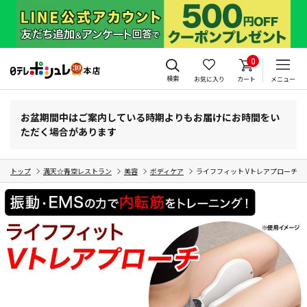
0
検索
お気に入り
カート
メニュー
お盆期間中はご案内している時期よりもお届けにお時間をい
ただく場合があります
トップ
満天☆青空レストラン
美容
ボディケア
ライフフィット Vトレアプローチ