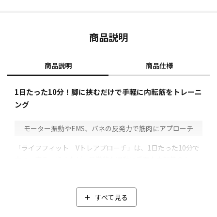
商品説明
商品説明
商品仕様
1日たった10分！脚に挟むだけで手軽に内転筋をトレーニ
ング
モーター振動やEMS、バネの反発力で筋肉にアプローチ
「ライフフィット Vトレアプローチ」は、1日たった10分で
立つ・座る・歩くなど、日常的な運動に重要な内転筋のトレ
ーニングができちゃうアイテムです。
使い方は座って太ももに挟み、スイッチを入れるだけ。
すべて見る
1分間に最大6500回のモーター振動(5段階)で筋肉を刺激しな