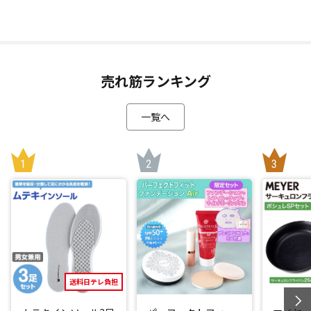
がら、広がるバネを挟んでキープすることで、簡単に内転筋
に負荷をかけるトレーニングが可能です。
普通に座っているだけでも内転筋は使われていますが、「ラ
イフフィット Vトレアプローチ」を使用すると、普通に座っ
ている状態と比べて太もも周りの筋活動量が約336％アップ(*
売れ筋ランキング
1)したというデータも！
さらにEMSも搭載されているので、電気刺激が程よく筋肉を
一覧へ
刺激してくれます。
モーター振動は5段階、EMSは10段階から選べるので、その日
の気分や好みに合わせてお使いいただけます。
(※振動とEMSを同時に起動させることはできません。振動か
らEMS、EMSから振動に切り替えた場合、起動から10分経過
すると動作が止まります。)
様々なトレーニングが可能
「ライフフィット Vトレアプローチ」は、内転筋だけでなく
骨盤底筋も刺激し、しっかりアプローチ＆トレーニング出来
送料日テレ負担
るので、立ち上がったり、くしゃみをしたときのヒヤッとす