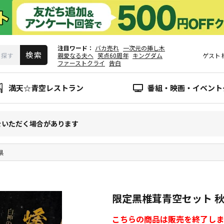
注目ワード
バカ売れ
一次元の挿し木
親愛なる夫へ
笑点60周年
キングダム
ゲスト
ファーストクライ
告白
満天☆青空レストラン
番組・映画・イベント
をいただく場合があります
県
限定黑椎茸青空セット 
こちらの商品は販売を終了しま