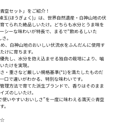
青空セット」をご紹介！
「峰玉(ほうぎょく)」は、世界自然遺産・白神山地の伏
育てられた絶品しいたけ。どちらも水分とうま味を
ーシーな味わいが特長で、まるで“飲めるしいた
しさ。
ため、白神山地のおいしい伏流水をふんだんに使用す
たけに育ちます。
優先し、水分を抱え込ませる独自の栽培により、噛
いたけを実現。
さ・重さなど厳しい規格基準(*1)を満たしたものだ
一口で違いがわかる、特別な味わいです。
管理方法で育てた派生ブランドで、香りはそのまま
イズのしいたけ。
常で使いやすいおいしさ”を一度に味わえる満天☆青空
す。
☆