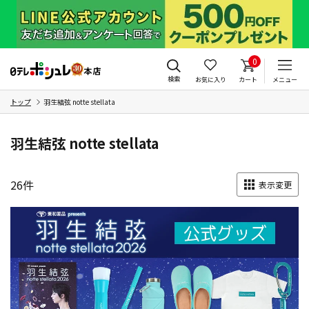
0
検索
お気に入り
カート
メニュー
トップ
羽生結弦 notte stellata
羽生結弦 notte stellata
26
件
表示変更