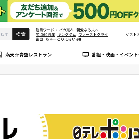
注目ワード
バカ売れ
親愛なる夫へ
笑点60周年
キングダム
ファーストクライ
ゲスト
告白
ちゅーとりえらいぶ!!
満天☆青空レストラン
番組・映画・イベント