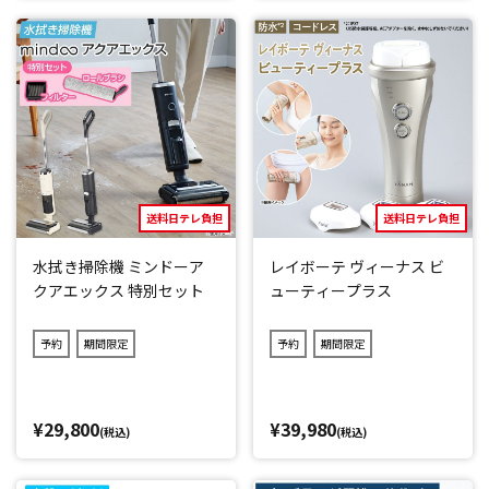
送料日テレ負担
送料日テレ負担
水拭き掃除機 ミンドーア
レイボーテ ヴィーナス ビ
クアエックス 特別セット
ューティープラス
予約
期間限定
予約
期間限定
¥29,800
¥39,980
(税込)
(税込)