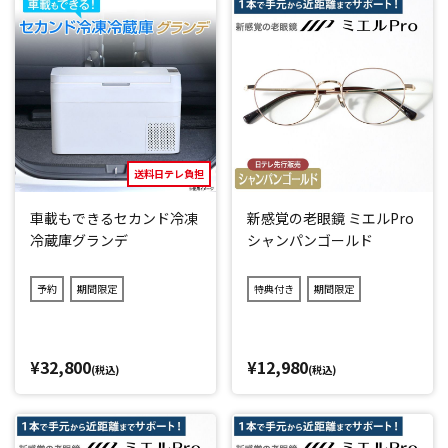
送料日テレ負担
車載もできるセカンド冷凍
新感覚の老眼鏡 ミエルPro
冷蔵庫グランデ
シャンパンゴールド
予約
期間限定
特典付き
期間限定
¥32,800
¥12,980
(税込)
(税込)