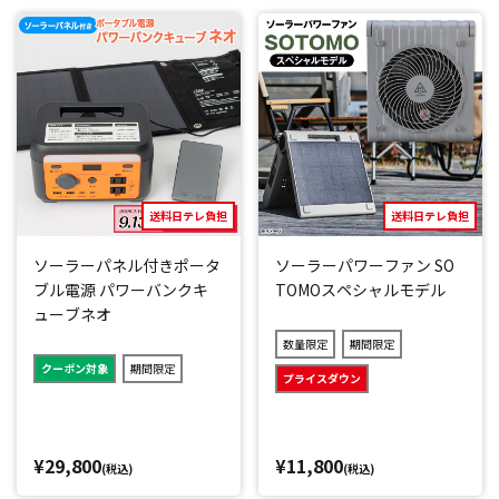
送料日テレ負担
送料日テレ負担
ソーラーパネル付きポータ
ソーラーパワーファン SO
ブル電源 パワーバンクキ
TOMOスペシャルモデル
ューブネオ
数量限定
期間限定
クーポン対象
期間限定
プライスダウン
¥29,800
¥11,800
(税込)
(税込)