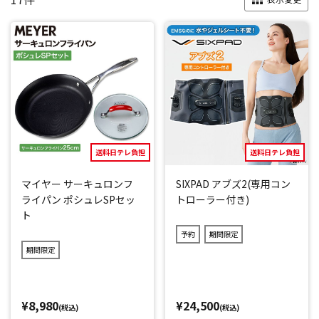
送料日テレ負担
送料日テレ負担
マイヤー サーキュロンフ
SIXPAD アブズ2(専用コン
ライパン ポシュレSPセッ
トローラー付き)
ト
予約
期間限定
期間限定
¥8,980
¥24,500
(税込)
(税込)