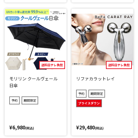
送料日テレ負担
送料日テレ負担
モリリン クールヴェール
リファカラットレイ
日傘
予約
期間限定
予約
期間限定
プライスダウン
¥6,980
¥29,480
(税込)
(税込)