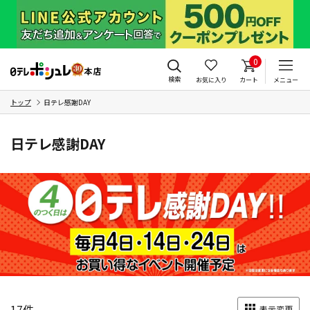
0
検索
お気に入り
カート
メニュー
トップ
日テレ感謝DAY
日テレ感謝DAY
17
件
表示変更