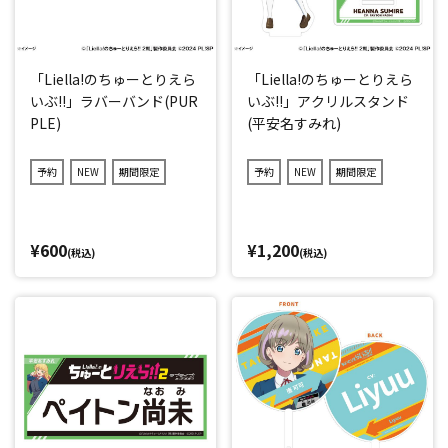
「Liella!のちゅーとりえら
「Liella!のちゅーとりえら
いぶ!!」ラバーバンド(PUR
いぶ!!」アクリルスタンド
PLE)
(平安名すみれ)
予約
NEW
期間限定
予約
NEW
期間限定
¥600
¥1,200
(税込)
(税込)