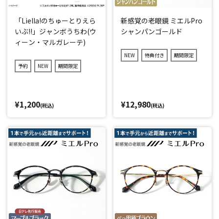
「Liella!のちゅーとりえら
新感覚の老眼鏡 ミエルPro
いぶ!!」ジャンボうちわ(ウ
シャンパンゴールド
ィーン・マルガレーテ)
NEW
特典付き
期間限定
予約
NEW
期間限定
¥1,200
¥12,980
(税込)
(税込)