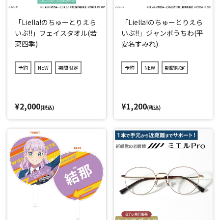
「Liella!のちゅーとりえら
「Liella!のちゅーとりえら
いぶ!!」フェイスタオル(若
いぶ!!」ジャンボうちわ(平
菜四季)
安名すみれ)
予約
NEW
期間限定
予約
NEW
期間限定
¥2,000
¥1,200
(税込)
(税込)