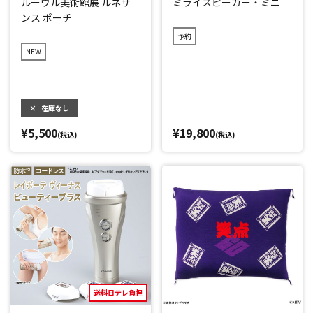
ルーヴル美術館展 ルネサ
ミライスピーカー・ミニ
ンス ポーチ
予約
NEW
×
在庫なし
¥5,500
¥19,800
(税込)
(税込)
送料日テレ負担