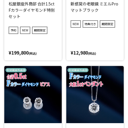
松屋銀座外商部 合計1.5ct
新感覚の老眼鏡 ミエルPro
Fカラーダイヤモンド特別
マットブラック
セット
NEW
特典付き
期間限定
予約
NEW
期間限定
¥199,800
¥12,980
(税込)
(税込)