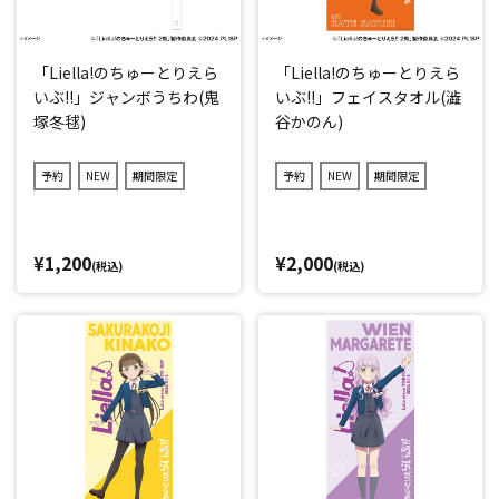
「Liella!のちゅーとりえら
「Liella!のちゅーとりえら
いぶ!!」ジャンボうちわ(鬼
いぶ!!」フェイスタオル(澁
塚冬毬)
谷かのん)
予約
NEW
期間限定
予約
NEW
期間限定
¥1,200
¥2,000
(税込)
(税込)