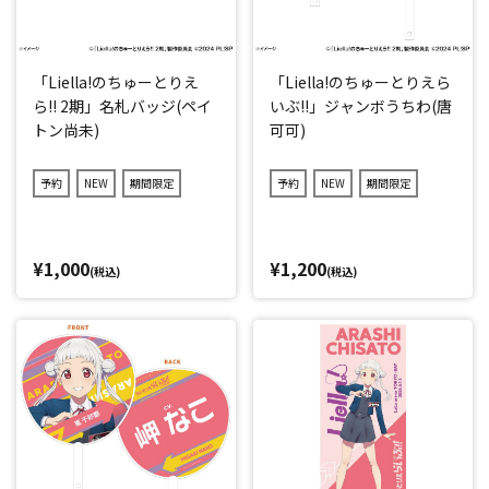
「Liella!のちゅーとりえ
「Liella!のちゅーとりえら
ら!! 2期」名札バッジ(ペイ
いぶ!!」ジャンボうちわ(唐
トン尚未)
可可)
予約
NEW
期間限定
予約
NEW
期間限定
¥1,000
¥1,200
(税込)
(税込)