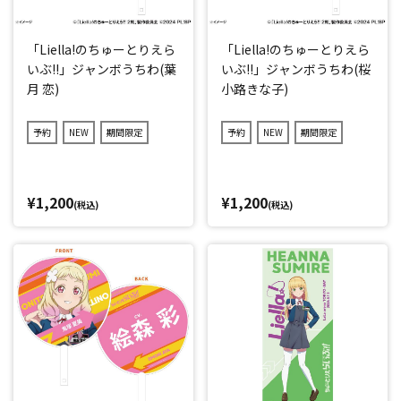
「Liella!のちゅーとりえら
「Liella!のちゅーとりえら
いぶ!!」ジャンボうちわ(葉
いぶ!!」ジャンボうちわ(桜
月 恋)
小路きな子)
予約
NEW
期間限定
予約
NEW
期間限定
¥1,200
¥1,200
(税込)
(税込)