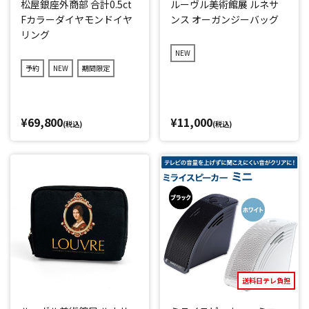
松屋銀座外商部 合計0.5ct
ルーヴル美術館展 ルネサ
Fカラーダイヤモンドイヤ
ンス オーガンジーバッグ
リング
NEW
予約
NEW
期間限定
¥69,800
¥11,000
(税込)
(税込)
送料日テレ負担