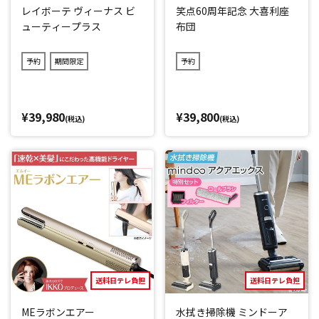
レイボーテ ヴィーナス ビ
笑点60周年記念 大喜利座
ューティープラス
布団
予約
期間限定
予約
¥39,980
¥39,800
(税込)
(税込)
送料日テレ負担
送料日テレ負担
MEラボンエアー
水拭き掃除機 ミンドーア