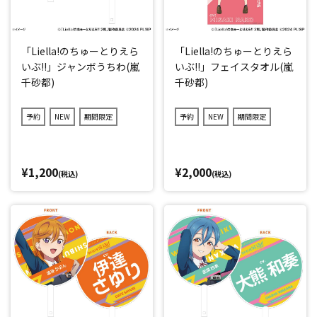
「Liella!のちゅーとりえら
「Liella!のちゅーとりえら
いぶ!!」ジャンボうちわ(嵐
いぶ!!」フェイスタオル(嵐
千砂都)
千砂都)
予約
NEW
期間限定
予約
NEW
期間限定
¥1,200
¥2,000
(税込)
(税込)