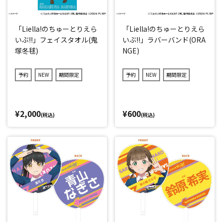
「Liella!のちゅーとりえら
「Liella!のちゅーとりえら
いぶ!!」フェイスタオル(鬼
いぶ!!」ラバーバンド(ORA
塚冬毬)
NGE)
予約
NEW
期間限定
予約
NEW
期間限定
¥2,000
¥600
(税込)
(税込)