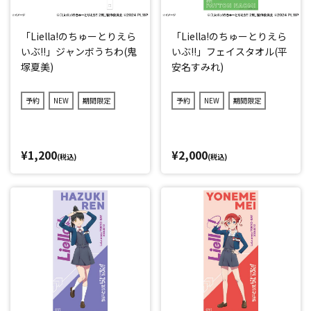
「Liella!のちゅーとりえら
「Liella!のちゅーとりえら
いぶ!!」ジャンボうちわ(鬼
いぶ!!」フェイスタオル(平
塚夏美)
安名すみれ)
予約
NEW
期間限定
予約
NEW
期間限定
¥1,200
¥2,000
(税込)
(税込)