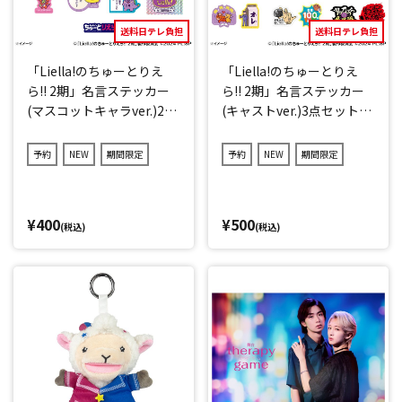
送料日テレ負担
送料日テレ負担
「Liella!のちゅーとりえ
「Liella!のちゅーとりえ
ら!! 2期」名言ステッカー
ら!! 2期」名言ステッカー
(マスコットキャラver.)2点
(キャストver.)3点セット
セット(ランダム12種)
(ランダム11種)
予約
NEW
期間限定
予約
NEW
期間限定
¥400
¥500
(税込)
(税込)