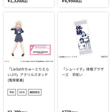
¥1,320
¥4,950
(税込)
(税込)
「Liella!のちゅーとりえら
「シューイチ」体格ブラザ
いぶ!!」アクリルスタンド
ーズ 手拭い
(鬼塚夏美)
予約
NEW
期間限定
¥1,200
¥770