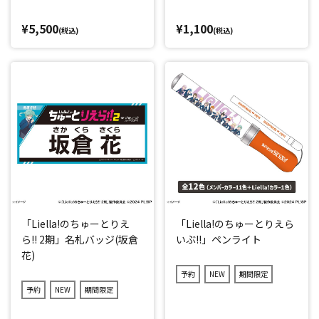
¥5,500
¥1,100
(税込)
(税込)
「Liella!のちゅーとりえ
「Liella!のちゅーとりえら
ら!! 2期」名札バッジ(坂倉
いぶ!!」ペンライト
花)
予約
NEW
期間限定
予約
NEW
期間限定