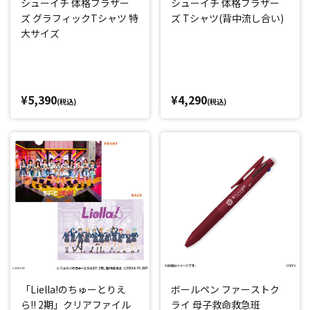
シューイチ 体格ブラザー
シューイチ 体格ブラザー
ズ グラフィックTシャツ 特
ズ Tシャツ(背中流し合い)
大サイズ
¥5,390
¥4,290
(税込)
(税込)
「Liella!のちゅーとりえ
ボールペン ファーストク
ら!! 2期」クリアファイル
ライ 母子救命救急班