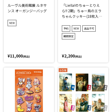
ルーヴル美術館展 ルネサ
「Liella!のちゅーとりえ
ンス オーガンジーバッグ
ら!! 2期」ちゅー鳥のエラ
ちゃんクッキー(18枚入り)
ステッカー付き
NEW
予約
NEW
返品不可
期間限定
¥11,000
¥2,200
(税込)
(税込)