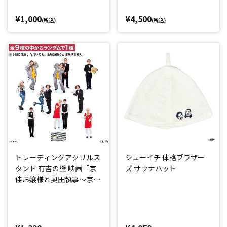
¥1,000
¥4,500
(税込)
(税込)
トレーディングアクリルス
シューイチ 体格ブラザー
タンド 有吉の壁 映画「京
ズ サウナハット
佳お嬢様と奥田執事～京佳
お嬢様パリへ行く～」