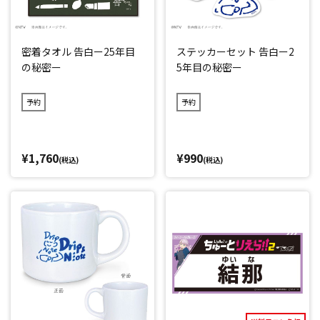
密着タオル 告白ー25年目
ステッカーセット 告白ー2
の秘密ー
5年目の秘密ー
予約
予約
¥1,760
¥990
(税込)
(税込)