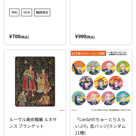
予約
NEW
期間限定
¥700
¥990
(税込)
(税込)
ルーヴル美術館展 ルネサ
「Liella!のちゅーとりえら
ンス ブランケット
いぶ!!」缶バッジ(ランダム
11種)