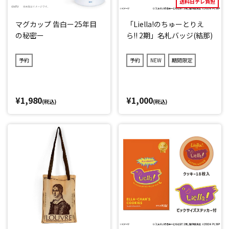
送料日テレ負担
マグカップ 告白ー25年目
「Liella!のちゅーとりえ
の秘密ー
ら!! 2期」名札バッジ(結那)
予約
予約
NEW
期間限定
¥1,980
¥1,000
(税込)
(税込)