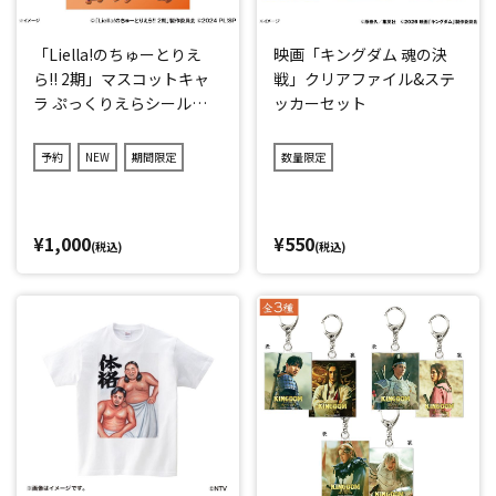
「Liella!のちゅーとりえ
映画「キングダム 魂の決
ら!! 2期」マスコットキャ
戦」クリアファイル&ステ
ラ ぷっくりえらシールセ
ッカーセット
ット
予約
NEW
期間限定
数量限定
¥1,000
¥550
(税込)
(税込)