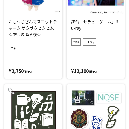
おしつじさんマスコットチ
舞台「セラピーゲーム」Bl
ャーム サクサクヒムヒム
u-ray
☆推しの降る夜☆
予約
Blu-ray
予約
¥2,750
¥12,100
(税込)
(税込)