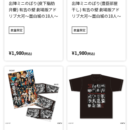
出陣ミニのぼり(皮下脂肪
出陣ミニのぼり(豊臣部屋
弁慶) 有吉の壁 劇場版アド
干し) 有吉の壁 劇場版アド
リブ大河～面白城の18人～
リブ大河～面白城の18人～
数量限定
数量限定
¥1,980
¥1,980
(税込)
(税込)