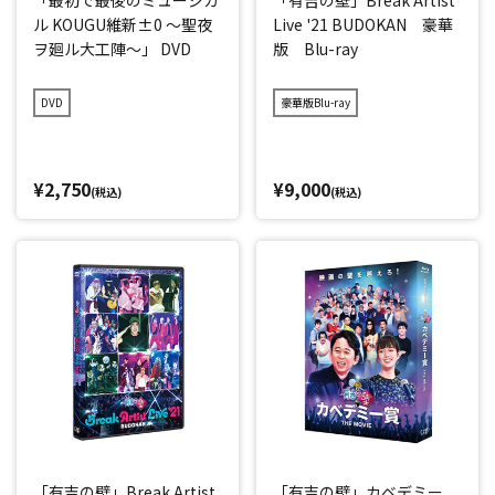
「最初で最後のミュージカ
「有吉の壁」Break Artist
ル KOUGU維新±0 ～聖夜
Live '21 BUDOKAN 豪華
ヲ廻ル大工陣～」 DVD
版 Blu-ray
DVD
豪華版Blu-ray
¥2,750
¥9,000
(税込)
(税込)
「有吉の壁」Break Artist
「有吉の壁」カベデミー