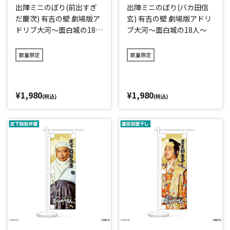
出陣ミニのぼり(前出すぎ
出陣ミニのぼり(バカ田信
だ慶次) 有吉の壁 劇場版ア
玄) 有吉の壁 劇場版アドリ
ドリブ大河～面白城の18人
ブ大河～面白城の18人～
～
数量限定
数量限定
¥1,980
¥1,980
(税込)
(税込)