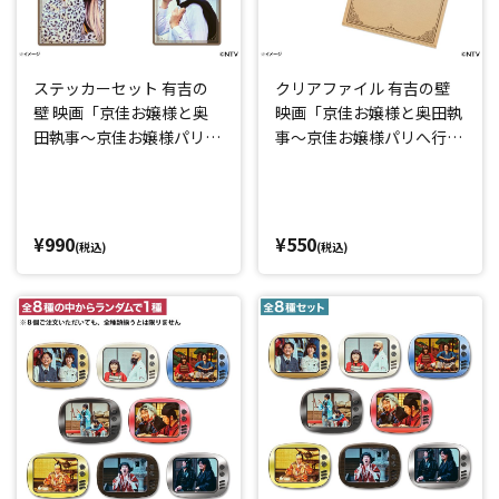
ステッカーセット 有吉の
クリアファイル 有吉の壁
壁 映画「京佳お嬢様と奥
映画「京佳お嬢様と奥田執
田執事～京佳お嬢様パリへ
事～京佳お嬢様パリへ行く
行く～」
～」
¥990
¥550
(税込)
(税込)