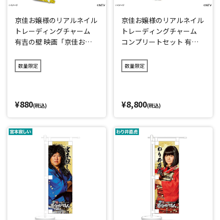
京佳お嬢様のリアルネイル
京佳お嬢様のリアルネイル
トレーディングチャーム
トレーディングチャーム
有吉の壁 映画「京佳お嬢
コンプリートセット 有吉
様と奥田執事～京佳お嬢様
の壁 映画「京佳お嬢様と
パリへ行く～」
奥田執事～京佳お嬢様パリ
数量限定
数量限定
へ行く～」
¥880
¥8,800
(税込)
(税込)