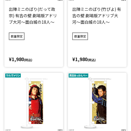
出陣ミニのぼり(だって政
出陣ミニのぼり(竹ぴよ) 有
宗) 有吉の壁 劇場版アドリ
吉の壁 劇場版アドリブ大
ブ大河～面白城の18人～
河～面白城の18人～
数量限定
数量限定
¥1,980
¥1,980
(税込)
(税込)