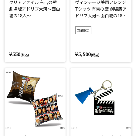
クリアファイル 有吉の壁
ヴィンテージ映画アレンジ
劇場版アドリブ大河～面白
Tシャツ 有吉の壁 劇場版ア
城の18人～
ドリブ大河～面白城の18人
～
数量限定
¥550
¥5,500
(税込)
(税込)