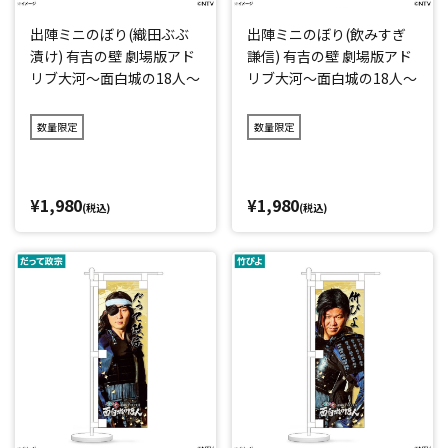
出陣ミニのぼり(織田ぶぶ
出陣ミニのぼり(飲みすぎ
漬け) 有吉の壁 劇場版アド
謙信) 有吉の壁 劇場版アド
リブ大河～面白城の18人～
リブ大河～面白城の18人～
数量限定
数量限定
¥1,980
¥1,980
(税込)
(税込)