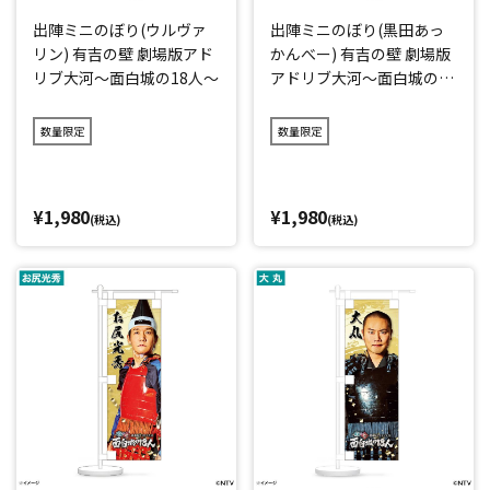
出陣ミニのぼり(ウルヴァ
出陣ミニのぼり(黒田あっ
リン) 有吉の壁 劇場版アド
かんべー) 有吉の壁 劇場版
リブ大河～面白城の18人～
アドリブ大河～面白城の18
人～
数量限定
数量限定
¥1,980
¥1,980
(税込)
(税込)