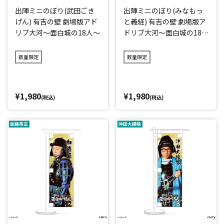
出陣ミニのぼり(武田ごき
出陣ミニのぼり(みなもっ
げん) 有吉の壁 劇場版アド
と義経) 有吉の壁 劇場版ア
リブ大河～面白城の18人～
ドリブ大河～面白城の18人
～
数量限定
数量限定
¥1,980
¥1,980
(税込)
(税込)