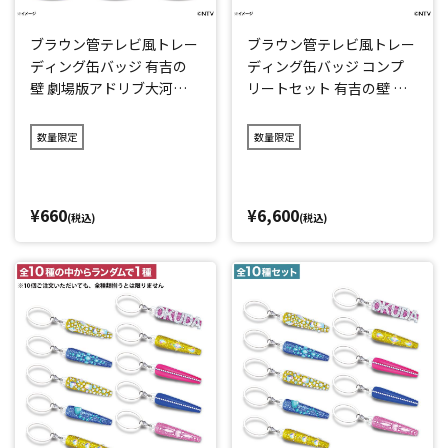
ブラウン管テレビ風トレー
ブラウン管テレビ風トレー
ディング缶バッジ 有吉の
ディング缶バッジ コンプ
壁 劇場版アドリブ大河～
リートセット 有吉の壁 劇
面白城の18人～
場版アドリブ大河～面白城
の18人～
数量限定
数量限定
¥660
¥6,600
(税込)
(税込)