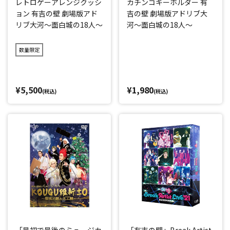
レトロゲーアレンジクッシ
カチンコキーホルダー 有
ョン 有吉の壁 劇場版アド
吉の壁 劇場版アドリブ大
リブ大河～面白城の18人～
河～面白城の18人～
数量限定
¥5,500
¥1,980
(税込)
(税込)