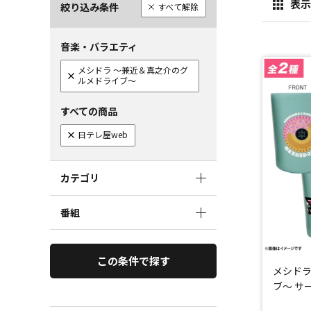
表示
絞り込み条件
すべて解除
音楽・バラエティ
メシドラ ～兼近＆真之介のグ
ルメドライブ～
すべての商品
日テレ屋web
カテゴリ
番組
この条件で探す
メシド
ブ～ サ