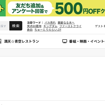
注目ワード
バカ売れ
親愛なる夫へ
笑点60周年
キングダム
ファーストクライ
ゲスト
告白
ちゅーとりえらいぶ!!
満天☆青空レストラン
番組・映画・イベント