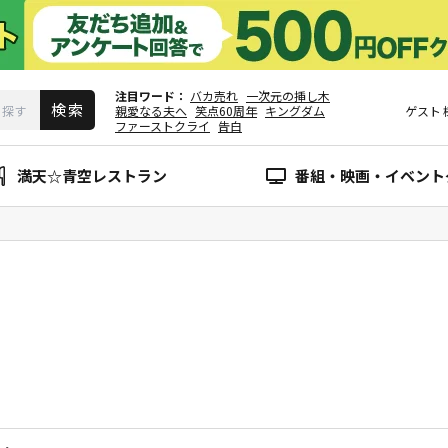
注目ワード
バカ売れ
一次元の挿し木
親愛なる夫へ
笑点60周年
キングダム
ゲスト
ファーストクライ
告白
満天☆青空レストラン
番組・映画・イベント